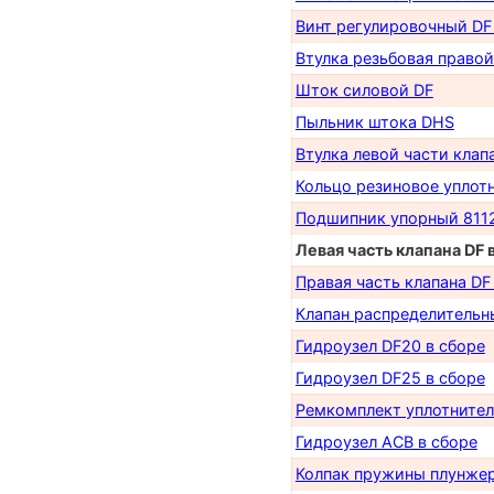
Винт регулировочный DF
Втулка резьбовая правой
Шток силовой DF
Пыльник штока DHS
Втулка левой части клап
Кольцо резиновое уплот
Подшипник упорный 811
Левая часть клапана DF 
Правая часть клапана DF
Клапан распределительн
Гидроузел DF20 в сборе
Гидроузел DF25 в сборе
Ремкомплект уплотнител
Гидроузел АСB в сборе
Колпак пружины плунже