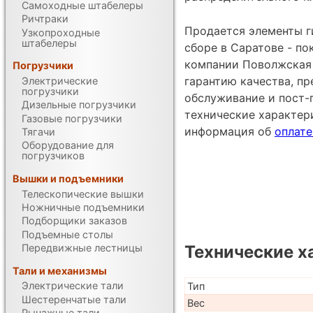
Самоходные штабелеры
Ричтраки
Продается элементы г
Узкопроходные
штабелеры
сборе в Саратове - п
компании Поволжская 
Погрузчики
гарантию качества, п
Электрические
погрузчики
обслуживание и пост-
Дизельные погрузчики
технические характе
Газовые погрузчики
информация об
оплате
Тягачи
Оборудование для
погрузчиков
Вышки и подъемники
Телескопические вышки
Ножничные подъемники
Подборщики заказов
Подъемные столы
Передвижные лестницы
Технические х
Тали и механизмы
Электрические тали
Тип
Шестеренчатые тали
Вес
Рычажные тали