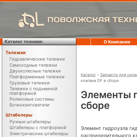
ПОВОЛЖСКАЯ ТЕХН
Каталог техники:
О Компании
Тележки
Гидравлические тележки
Самоходные тележки
Двухколесные тележки
Каталог
›
Запчасти для скла
Платформенные тележки
клапана DF в сборе
Грузовые тележки
Тележки с подъемной
Элементы г
платформой
Роликовые системы
сборе
Бочкокантователи
Штабелеры
Ручные штабелеры
Штабелеры с платформой
Элемент гидроузла ги
Электрические штабелеры
распределительного кл