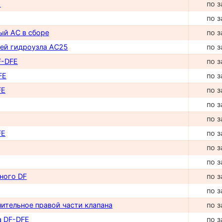
1
по з
по з
ый AC в сборе
по з
ей гидроузла AC25
по з
F-DFE
по з
FE
по з
FE
по з
по з
по з
FE
по з
по з
по з
ного DF
по з
по з
ительное правой части клапана
по з
а DF-DFE
по з