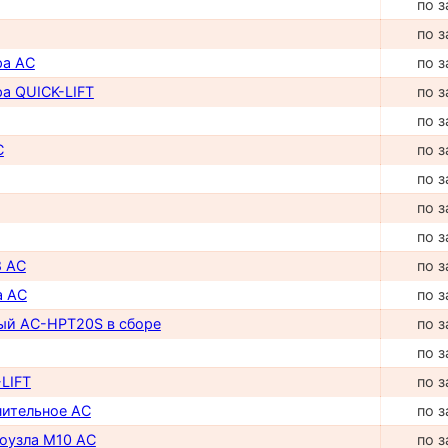
по з
по з
ра AC
по з
а QUICK-LIFT
по з
по з
C
по з
по з
по з
по з
8 AC
по з
а AC
по з
ый AC-HPT20S в сборе
по з
по з
LIFT
по з
нительное AC
по з
роузла М10 AC
по з