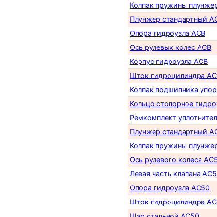
Колпак пружины плунже
Плунжер стандартный A
Опора гидроузла ACB
Ось рулевых колес ACB
Корпус гидроузла ACB
Шток гидроцилиндра AC
Колпак подшипника упор
Кольцо стопорное гидро
Ремкомплект уплотнител
Плунжер стандартный A
Колпак пружины плунже
Ось рулевого колеса AC
Левая часть клапана AC5
Опора гидроузла AC50
Шток гидроцилиндра AC
Шар стальной AC50