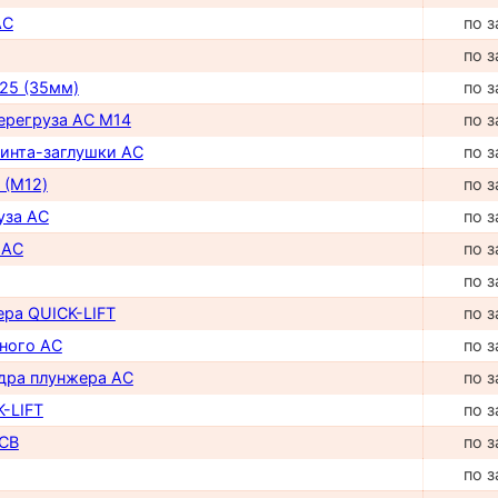
AC
по з
по з
25 (35мм)
по з
перегруза AC М14
по з
винта-заглушки AC
по з
 (М12)
по з
уза AC
по з
 AC
по з
по з
ера QUICK-LIFT
по з
ного AC
по з
дра плунжера AC
по з
-LIFT
по з
CB
по з
по з