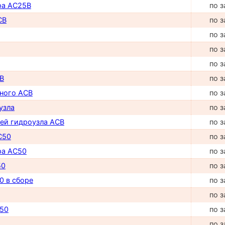
ра AC25B
по з
CB
по з
по з
по з
по з
B
по з
ного ACB
по з
узла
по з
ей гидроузла ACB
по з
C50
по з
ра AC50
по з
50
по з
0 в сборе
по з
по з
50
по з
по з