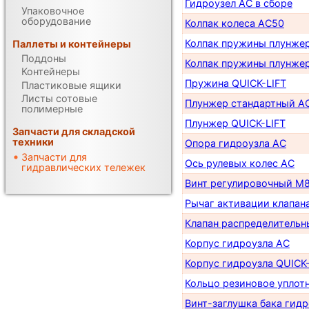
Гидроузел AC в сборе
Упаковочное
оборудование
Колпак колеса AC50
Колпак пружины плунже
Паллеты и контейнеры
Поддоны
Колпак пружины плунжер
Контейнеры
Пружина QUICK-LIFT
Пластиковые ящики
Листы сотовые
Плунжер стандартный A
полимерные
Плунжер QUICK-LIFT
Запчасти для складской
техники
Опора гидроузла AC
Запчасти для
Ось рулевых колес AC
гидравлических тележек
Винт регулировочный М
Рычаг активации клапан
Клапан распределительн
Корпус гидроузла AC
Корпус гидроузла QUICK-
Кольцо резиновое уплот
Винт-заглушка бака гид