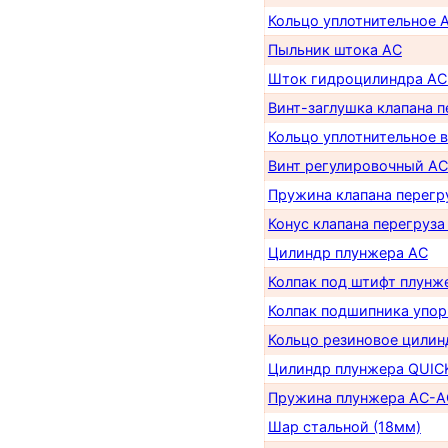
Кольцо уплотнительное 
Пыльник штока AС
Шток гидроцилиндра AC
Винт-заглушка клапана 
Кольцо уплотнительное 
Винт регулировочный AC
Пружина клапана перегр
Конус клапана перегруза
Цилиндр плунжера AC
Колпак под штифт плунж
Колпак подшипника упор
Кольцо резиновое цилин
Цилиндр плунжера QUICK
Пружина плунжера AC-A
Шар стальной (18мм)