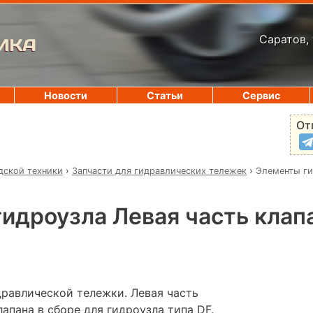
Саратов, 
ИКА
Новости
Статьи
Сервис
От
дской техники
›
Запчасти для гидравлических тележек
›
Элементы ги
идроузла Левая часть клапа
дравлической тележки. Левая часть
апана в сборе для гидроузла типа DF.