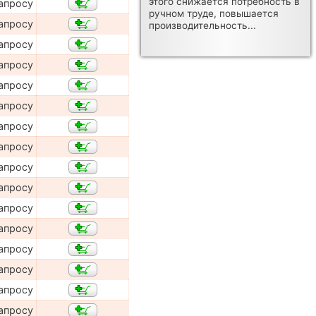
этого снижается потребность в
апросу
ручном труде, повышается
апросу
производительность...
апросу
апросу
апросу
апросу
апросу
апросу
апросу
апросу
апросу
апросу
апросу
апросу
апросу
апросу