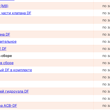
 (М8)
по з
 части клапана DF
по з
по з
по з
ана DF
по з
нительное
по з
2 DF
по з
в сборе
по з
 в сборе
по з
ый DF в комплекте
по з
по з
по з
ей гидроузла DF
по з
по з
ра ACB-DF
по з