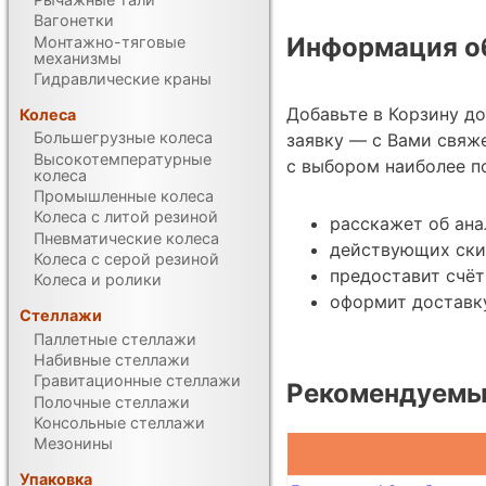
Вагонетки
Информация об
Монтажно-тяговые
механизмы
Гидравлические краны
Добавьте в Корзину д
Колеса
Большегрузные колеса
заявку — с Вами свяж
Высокотемпературные
с выбором наиболее п
колеса
Промышленные колеса
Колеса с литой резиной
расскажет об ана
Пневматические колеса
действующих ски
Колеса с серой резиной
предоставит счёт
Колеса и ролики
оформит доставку
Стеллажи
Паллетные стеллажи
Набивные стеллажи
Гравитационные стеллажи
Рекомендуемые
Полочные стеллажи
Консольные стеллажи
Мезонины
Упаковка