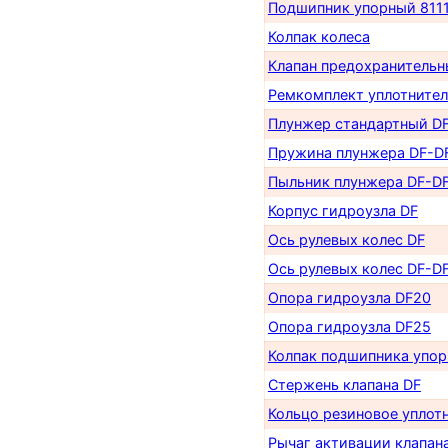
Подшипник упорный 811
Колпак колеса
Клапан предохранительн
Ремкомплект уплотнител
Плунжер стандартный D
Пружина плунжера DF-D
Пыльник плунжера DF-D
Корпус гидроузла DF
Ось рулевых колес DF
Ось рулевых колес DF-D
Опора гидроузла DF20
Опора гидроузла DF25
Колпак подшипника упор
Стержень клапана DF
Кольцо резиновое уплотн
Рычаг активации клапан