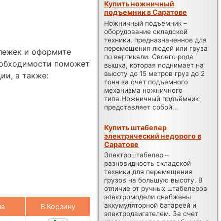
Купить ножничный
подъемник в Саратове
Ножничный подъемник –
оборудование складской
техники, предназначенное для
перемещения людей или груза
ележек и оформите
по вертикали. Своего рода
еобходимости поможет
вышка, которая поднимает на
высоту до 15 метров груз до 2
ии, а также:
тонн за счет подъемного
механизма ножничного
типа.Ножничный подъёмник
представляет собой...
Купить штабелер
электрический недорого в
Саратове
Электроштабелер –
разновидность складской
техники для перемещения
грузов на большую высоту. В
отличие от ручных штабелеров
электромодели снабжены
аккумуляторной батареей и
на
В Корзину
электродвигателем. За счет