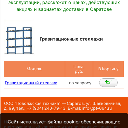
эксплуатации, расскажет о ценах, действующих
акциях и вариантах доставки в Саратове
Гравитационные стеллажи
Цена,
Модель
В Корзину
руб.
Гравитационный стеллаж
по запросу
ООО "Поволжская техника" — Саратов, ул. Шелковичная,
д. 99,
тел.:
+7 (904) 240-79-13
,
E-mail:
info@pt-064.ru
Сайт использует файлы cookie, обеспечивающие
Информация на сайте носит исключительно
информационный характер и ни при каких условиях не