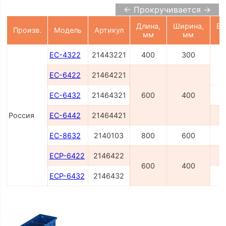
← Прокручивается →
Длина,
Ширина,
Вы
Произв.
Модель
Артикул
мм
мм
ЕС-4322
21443221
400
300
ЕС-6422
21464221
ЕС-6432
21464321
600
400
Россия
ЕС-6442
21464421
ЕС-8632
2140103
800
600
ЕСP-6422
2146422
600
400
ЕСP-6432
2146432