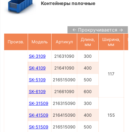
Контейнеры полочные
← Прокручивается →
Длина,
Ширина,
В
Произв.
Модель
Артикул
мм
мм
SK-3109
21631090
300
SK-4109
21641090
400
117
SK-5109
216515090
500
SK-6109
21661090
600
SK-31509
216315090
300
SK-41509
216415090
400
155
SK-51509
216515090
500