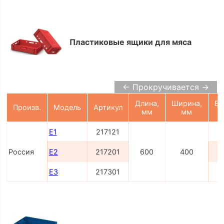
Пластиковые ящики для мяса
← Прокручивается →
Длина,
Ширина,
Вы
Произв.
Модель
Артикул
мм
мм
Е1
217121
Россия
E2
217201
600
400
E3
217301