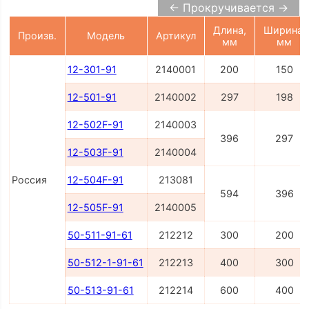
← Прокручивается →
Длина,
Ширина,
Произв.
Модель
Артикул
мм
мм
12-301-91
2140001
200
150
12-501-91
2140002
297
198
12-502F-91
2140003
396
297
12-503F-91
2140004
Россия
12-504F-91
213081
594
396
12-505F-91
2140005
50-511-91-61
212212
300
200
50-512-1-91-61
212213
400
300
50-513-91-61
212214
600
400