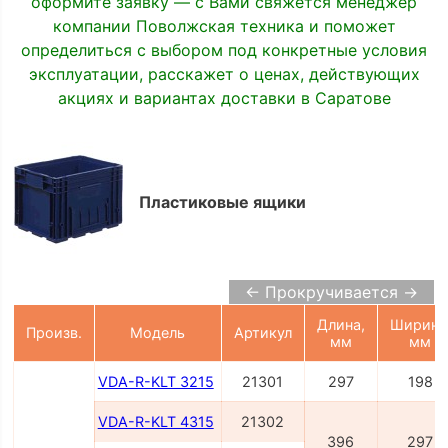
оформите заявку — с Вами свяжется менеджер
компании Поволжская техника и поможет
определиться с выбором под конкретные условия
эксплуатации, расскажет о ценах, действующих
акциях и вариантах доставки в Саратове
Пластиковые ящики
← Прокручивается →
Длина,
Ширина
Произв.
Модель
Артикул
мм
мм
VDA-R-KLT 3215
21301
297
198
VDA-R-KLT 4315
21302
396
297