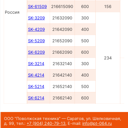
SK-61509
216615090
600
156
Россия
SK-3209
21632090
300
SK-4209
21642090
400
SK-5209
21652090
500
SK-6209
21662090
600
234
SK-3214
21632140
300
SK-4214
21642140
400
SK-5214
21652140
500
SK-6214
21662140
600
ООО "Поволжская техника" — Саратов, ул. Шелковичная,
д. 99,
тел.:
+7 (904) 240-79-13
,
E-mail:
info@pt-064.ru