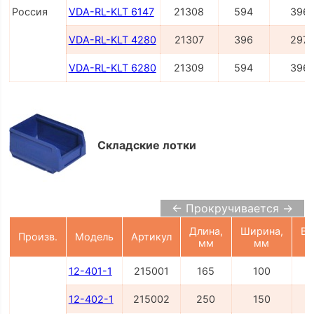
Россия
VDA-RL-KLT 6147
21308
594
396
VDA-RL-KLT 4280
21307
396
297
VDA-RL-KLT 6280
21309
594
396
Складские лотки
← Прокручивается →
Длина,
Ширина,
Вы
Произв.
Модель
Артикул
мм
мм
12-401-1
215001
165
100
12-402-1
215002
250
150