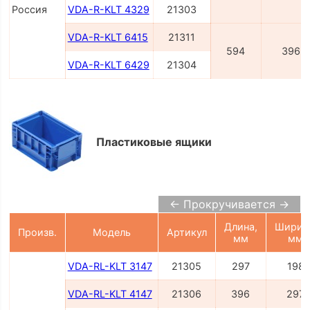
Россия
VDA-R-KLT 4329
21303
VDA-R-KLT 6415
21311
594
396
VDA-R-KLT 6429
21304
Пластиковые ящики
← Прокручивается →
Длина,
Ширин
Произв.
Модель
Артикул
мм
мм
VDA-RL-KLT 3147
21305
297
198
VDA-RL-KLT 4147
21306
396
297