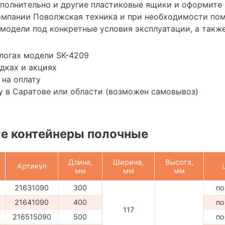
ополнительно и другие пластиковые ящики и оформите 
омпании Поволжская техника и при необходимости по
модели под конкретные условия эксплуатации, а также
логах модели SK-4209
дках и акциях
 на оплату
 в Саратове или области (возможен самовывоз)
е контейнеры полочные
Длина,
Ширина,
Высота,
Артикул
мм
мм
мм
21631090
300
по
21641090
400
по
117
216515090
500
по