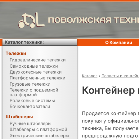
ПОВОЛЖСКАЯ ТЕХН
Каталог техники:
О Компании
Тележки
Гидравлические тележки
Самоходные тележки
Двухколесные тележки
Каталог
›
Паллеты и контей
Платформенные тележки
Грузовые тележки
Контейнер 
Тележки с подъемной
платформой
Роликовые системы
Бочкокантователи
Продается контейнер 
Штабелеры
покупая у официально
Ручные штабелеры
техника, Вы получаете
Штабелеры с платформой
предпродажную подгот
Электрические штабелеры