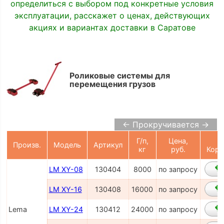
определиться с выбором под конкретные условия
эксплуатации, расскажет о ценах, действующих
акциях и вариантах доставки в Саратове
Роликовые системы для
перемещения грузов
← Прокручивается →
Г/п,
Цена,
В
Произв.
Модель
Артикул
кг
руб.
Корз
LM XY-08
130404
8000
по запросу
LM XY-16
130408
16000
по запросу
Lema
LM XY-24
130412
24000
по запросу