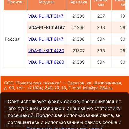
Произв.
Модель
Артикул
мм
мм
VDA-RL-KLT 3147
21305
297
198
VDA-RL-KLT 4147
21306
396
297
Россия
VDA-RL-KLT 6147
21308
594
396
VDA-RL-KLT 4280
21307
396
297
VDA-RL-KLT 6280
21309
594
396
ООО "Поволжская техника" — Саратов, ул. Шелковичная,
д. 99,
тел.:
+7 (904) 240-79-13
,
E-mail:
info@pt-064.ru
Сайт использует файлы cookie, обеспечивающие
Информация на сайте носит исключительно
информационный характер и ни при каких условиях не
его функционирование и анонимную статистику
является публичной офертой.
Политика
посещений. Продолжая использование сайта, вы
конфиденциальности
.
соглашаетесь с использованием файлов cookie и
Производители оставляют за собой право вносить
Политикой конфиденциальности