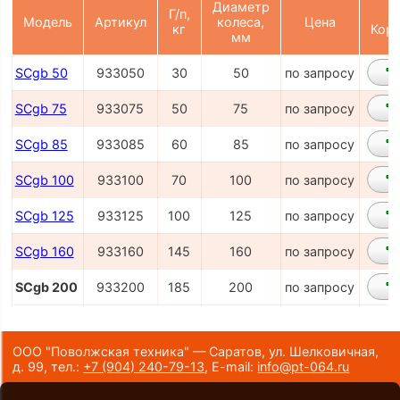
Диаметр
Г/п,
Модель
Артикул
колеса,
Цена
кг
Корз
мм
SCgb 50
933050
30
50
по запросу
SCgb 75
933075
50
75
по запросу
SCgb 85
933085
60
85
по запросу
SCgb 100
933100
70
100
по запросу
SCgb 125
933125
100
125
по запросу
SCgb 160
933160
145
160
по запросу
SCgb 200
933200
185
200
по запросу
ООО "Поволжская техника" — Саратов, ул. Шелковичная,
д. 99,
тел.:
+7 (904) 240-79-13
,
E-mail:
info@pt-064.ru