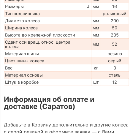
Размеры
J
мм
16
Тип подшипника
роликовый
Диаметр колеса
мм
200
Ширина колеса
мм
50
Высота до крепежной плоскости
мм
235
Сдвиг оси вращ. относ. центра
мм
52
колеса
Материал шины
резина
Цвет шины колеса
серый
Вес
кг
3
Материал основы
сталь
Штук в коробке
шт
12
Информация об оплате и
доставке (Саратов)
Добавьте в Корзину дополнительно и другие колеса
с серой резиной и оформите заявку — с Вами