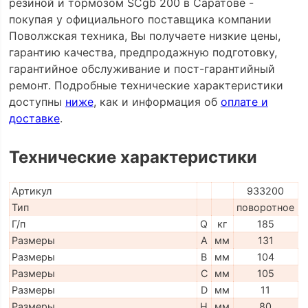
резиной и тормозом SCgb 200 в Саратове -
покупая у официального поставщика компании
Поволжская техника, Вы получаете низкие цены,
гарантию качества, предпродажную подготовку,
гарантийное обслуживание и пост-гарантийный
ремонт. Подробные технические характеристики
доступны
ниже
, как и информация об
оплате и
доставке
.
Технические характеристики
Артикул
933200
Тип
поворотное
Г/п
Q
кг
185
Размеры
A
мм
131
Размеры
B
мм
104
Размеры
C
мм
105
Размеры
D
мм
11
Размеры
H
мм
80