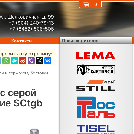
0
ул. Шелковичная, д. 99
+7 (904) 240-79-13
+7 (8452) 508-506
Производители:
Контакты
править эту страницу:
ой и тормозом, болтовое
с серой
ние SCtgb