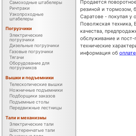
Продается поворотное
Самоходные штабелеры
Ричтраки
резиной и тормозом, б
Узкопроходные
Саратове - покупая у
штабелеры
Поволжская техника, 
Погрузчики
качества, предпродаж
Электрические
обслуживание и пост-
погрузчики
технические характе
Дизельные погрузчики
Газовые погрузчики
информация об
оплате
Тягачи
Оборудование для
погрузчиков
Вышки и подъемники
Телескопические вышки
Ножничные подъемники
Подборщики заказов
Подъемные столы
Передвижные лестницы
Тали и механизмы
Электрические тали
Шестеренчатые тали
Рычажные тали