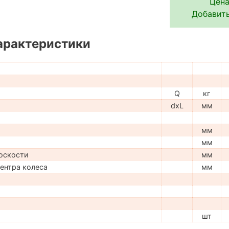
Цена
Добавить
арактеристики
Q
кг
dxL
мм
мм
мм
оскости
мм
центра колеса
мм
шт