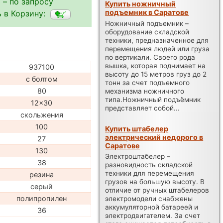
 – по запросу
Купить ножничный
подъемник в Саратове
 в Корзину:
Ножничный подъемник –
оборудование складской
техники, предназначенное для
перемещения людей или груза
по вертикали. Своего рода
вышка, которая поднимает на
937100
высоту до 15 метров груз до 2
с болтом
тонн за счет подъемного
80
механизма ножничного
типа.Ножничный подъёмник
12x30
представляет собой...
скольжения
100
Купить штабелер
электрический недорого в
27
Саратове
130
Электроштабелер –
38
разновидность складской
техники для перемещения
резина
грузов на большую высоту. В
серый
отличие от ручных штабелеров
полипропилен
электромодели снабжены
аккумуляторной батареей и
36
электродвигателем. За счет