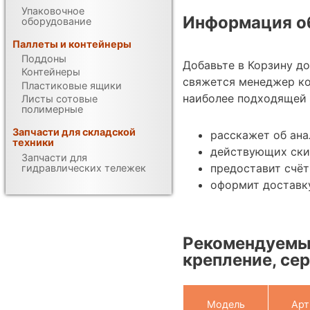
Упаковочное
Информация об
оборудование
Паллеты и контейнеры
Поддоны
Добавьте в Корзину до
Контейнеры
свяжется менеджер к
Пластиковые ящики
наиболее подходящей 
Листы сотовые
полимерные
Запчасти для складской
расскажет об ана
техники
действующих ски
Запчасти для
предоставит счёт
гидравлических тележек
оформит доставку
Рекомендуемые
крепление, сер
Модель
Арт