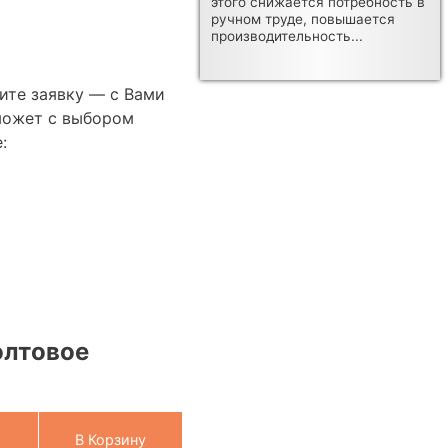
этого снижается потребность в
ручном труде, повышается
производительность...
ите заявку — с Вами
может с выбором
:
олтовое
В Корзину