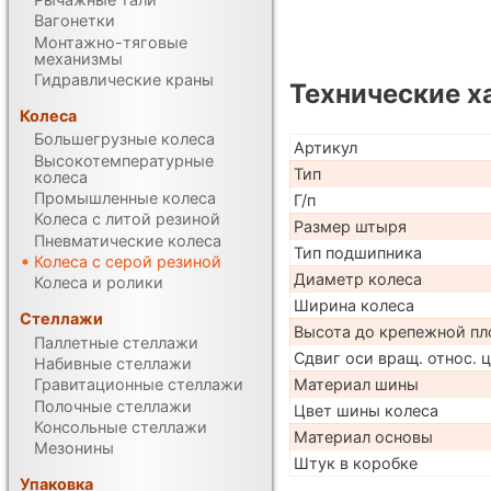
Вагонетки
Монтажно-тяговые
механизмы
Гидравлические краны
Технические х
Колеса
Большегрузные колеса
Артикул
Высокотемпературные
Тип
колеса
Промышленные колеса
Г/п
Колеса с литой резиной
Размер штыря
Пневматические колеса
Тип подшипника
Колеса с серой резиной
Диаметр колеса
Колеса и ролики
Ширина колеса
Стеллажи
Высота до крепежной пл
Паллетные стеллажи
Сдвиг оси вращ. относ. 
Набивные стеллажи
Материал шины
Гравитационные стеллажи
Полочные стеллажи
Цвет шины колеса
Консольные стеллажи
Материал основы
Мезонины
Штук в коробке
Упаковка