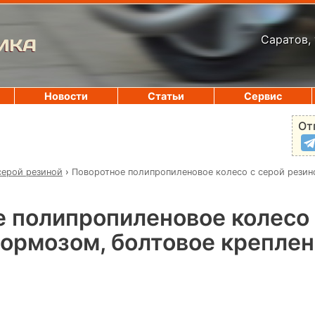
Саратов, 
ИКА
Новости
Статьи
Сервис
От
серой резиной
›
Поворотное полипропиленовое колесо с серой резин
 полипропиленовое колесо 
тормозом, болтовое крепле