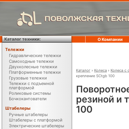
ПОВОЛЖСКАЯ ТЕХН
Каталог техники:
О Компании
Тележки
Гидравлические тележки
Самоходные тележки
Двухколесные тележки
Каталог
›
Колеса
›
Колеса с 
Платформенные тележки
крепление SCtgb 100
Грузовые тележки
Тележки с подъемной
Поворотное
платформой
Роликовые системы
резиной и 
Бочкокантователи
100
Штабелеры
Ручные штабелеры
Штабелеры с платформой
Электрические штабелеры