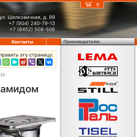
0
ул. Шелковичная, д. 99
+7 (904) 240-79-13
+7 (8452) 508-506
Производители:
Контакты
править эту страницу:
125
иамидом