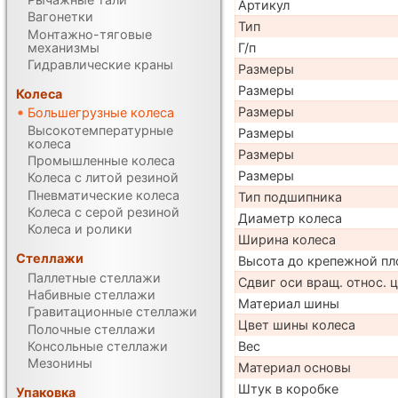
Артикул
Вагонетки
Тип
Монтажно-тяговые
механизмы
Г/п
Гидравлические краны
Размеры
Размеры
Колеса
Размеры
Большегрузные колеса
Высокотемпературные
Размеры
колеса
Размеры
Промышленные колеса
Размеры
Колеса с литой резиной
Пневматические колеса
Тип подшипника
Колеса с серой резиной
Диаметр колеса
Колеса и ролики
Ширина колеса
Стеллажи
Высота до крепежной пл
Паллетные стеллажи
Сдвиг оси вращ. относ. 
Набивные стеллажи
Материал шины
Гравитационные стеллажи
Цвет шины колеса
Полочные стеллажи
Консольные стеллажи
Вес
Мезонины
Материал основы
Штук в коробке
Упаковка