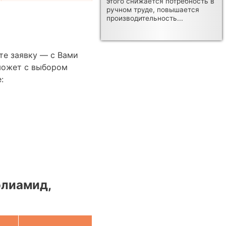
этого снижается потребность в
ручном труде, повышается
производительность...
те заявку — с Вами
может с выбором
:
олиамид,