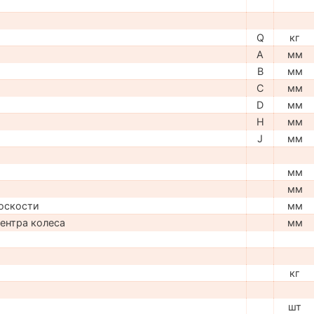
Q
кг
A
мм
B
мм
C
мм
D
мм
H
мм
J
мм
мм
мм
оскости
мм
центра колеса
мм
кг
шт