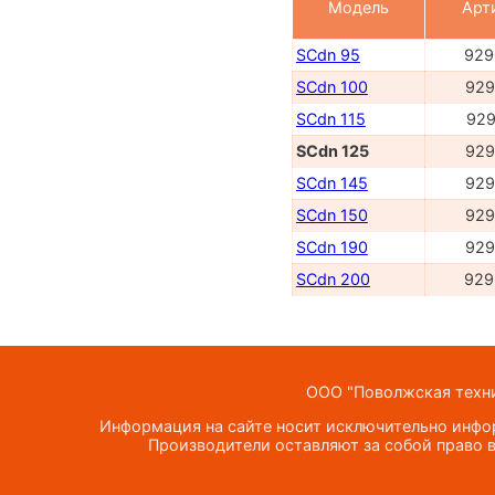
Модель
Арт
SCdn 95
929
SCdn 100
929
SCdn 115
929
SCdn 125
929
SCdn 145
929
SCdn 150
929
SCdn 190
929
SCdn 200
929
ООО "Поволжская техник
Информация на сайте носит исключительно инфор
Производители оставляют за собой право в