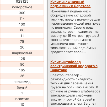
929125
Купить ножничный
подъемник в Саратове
поворотное
Ножничный подъемник –
300
оборудование складской
114
техники, предназначенное для
перемещения людей или груза
100
по вертикали. Своего рода
88
вышка, которая поднимает на
высоту до 15 метров груз до 2
11
тонн за счет подъемного
75
механизма ножничного
20
типа.Ножничный подъёмник
представляет собой...
шариковый
125
Купить штабелер
50
электрический недорого в
Саратове
165
Электроштабелер –
36
разновидность складской
полиамид
техники для перемещения
белый
грузов на большую высоту. В
отличие от ручных штабелеров
1
электромодели снабжены
пластик
аккумуляторной батареей и
электродвигателем. За счет
10