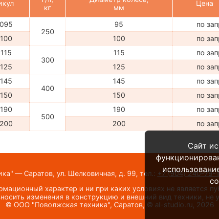
икул
Цена
кг
мм
095
95
по за
250
100
100
по за
115
115
по за
300
125
125
по за
145
145
по за
400
150
150
по за
190
190
по за
500
200
200
по за
Сайт ис
функционирова
использование
а" — Саратов, ул. Шелковичная, д. 99,
тел.:
+7 (904) 240-79-
co
мационный характер и ни при каких условиях не является п
носить изменения в конструкцию и внешний вид техники, не
©
ООО "Поволжская техника", Саратов
, ©
al-studio.ru
, 2026