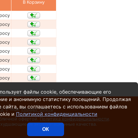
В Корзину
просу
просу
просу
просу
просу
просу
просу
просу
пользует файлы cookie, обеспечивающие его
ние и анонимную статистику посещений. Продолжая
 сайта, вы соглашаетесь с использованием файлов
13
,
E-mail:
info@pt-064.ru
okie и
Политикой конфиденциальности
убличной офертой.
Политика конфиденциальности
.
 ухудшающие ее эксплуатационные качества.
ОК