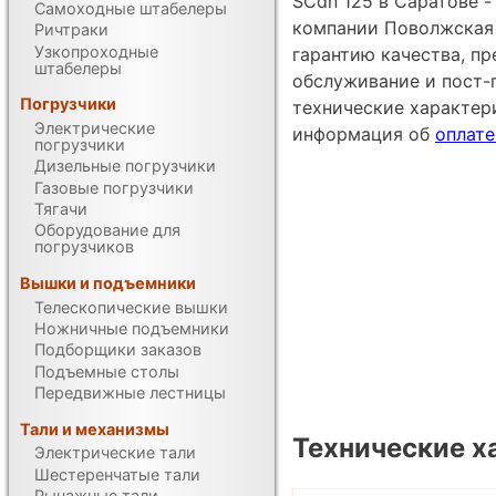
SCdn 125 в Саратове 
Самоходные штабелеры
компании Поволжская 
Ричтраки
Узкопроходные
гарантию качества, п
штабелеры
обслуживание и пост-
Погрузчики
технические характе
Электрические
информация об
оплате
погрузчики
Дизельные погрузчики
Газовые погрузчики
Тягачи
Оборудование для
погрузчиков
Вышки и подъемники
Телескопические вышки
Ножничные подъемники
Подборщики заказов
Подъемные столы
Передвижные лестницы
Тали и механизмы
Технические х
Электрические тали
Шестеренчатые тали
Рычажные тали