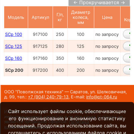
← Прокручивается →
Диаметр
Г/п,
Модель
Артикул
колеса,
Цена
кг
Корз
мм
SCp 100
917100
250
100
по запросу
SCp 125
917125
280
125
по запросу
SCp 160
917160
350
160
по запросу
SCp 200
917200
400
200
по запросу
ООО "Поволжская техника" — Саратов, ул. Шелковичная,
д. 99,
тел.:
+7 (904) 240-79-13
,
E-mail:
info@pt-064.ru
Сайт использует файлы cookie, обеспечивающие
Информация на сайте носит исключительно
информационный характер и ни при каких условиях не
его функционирование и анонимную статистику
является публичной офертой.
Политика
посещений. Продолжая использование сайта, вы
конфиденциальности
.
соглашаетесь с использованием файлов cookie и