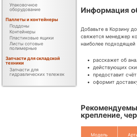
Упаковочное
Информация об
оборудование
Паллеты и контейнеры
Поддоны
Добавьте в Корзину д
Контейнеры
свяжется менеджер к
Пластиковые ящики
наиболее подходящей 
Листы сотовые
полимерные
Запчасти для складской
расскажет об ана
техники
действующих ски
Запчасти для
гидравлических тележек
предоставит счёт
оформит доставку
Рекомендуемые
крепление, чер
Модель
Арт