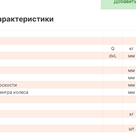
Добавить
арактеристики
Q
кг
dxL
мм
мм
мм
оскости
мм
центра колеса
мм
кг
шт