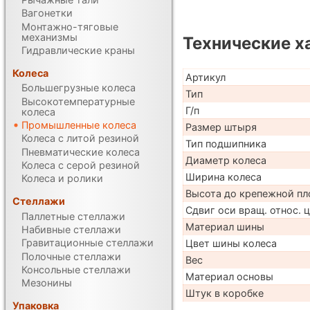
Вагонетки
Монтажно-тяговые
механизмы
Технические х
Гидравлические краны
Колеса
Артикул
Большегрузные колеса
Тип
Высокотемпературные
Г/п
колеса
Промышленные колеса
Размер штыря
Колеса с литой резиной
Тип подшипника
Пневматические колеса
Диаметр колеса
Колеса с серой резиной
Ширина колеса
Колеса и ролики
Высота до крепежной пл
Стеллажи
Сдвиг оси вращ. относ. 
Паллетные стеллажи
Материал шины
Набивные стеллажи
Гравитационные стеллажи
Цвет шины колеса
Полочные стеллажи
Вес
Консольные стеллажи
Материал основы
Мезонины
Штук в коробке
Упаковка