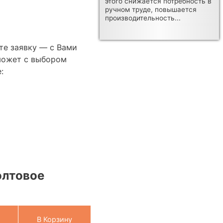
этого снижается потребность в
ручном труде, повышается
производительность...
те заявку — с Вами
может с выбором
:
олтовое
В Корзину