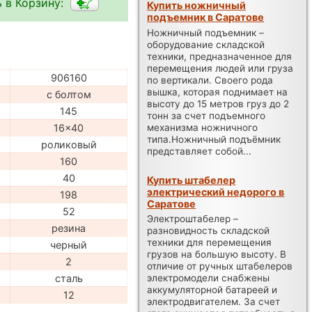
 в Корзину:
Купить ножничный
подъемник в Саратове
Ножничный подъемник –
оборудование складской
техники, предназначенное для
перемещения людей или груза
906160
по вертикали. Своего рода
вышка, которая поднимает на
с болтом
высоту до 15 метров груз до 2
145
тонн за счет подъемного
механизма ножничного
16x40
типа.Ножничный подъёмник
роликовый
представляет собой...
160
40
Купить штабелер
электрический недорого в
198
Саратове
52
Электроштабелер –
резина
разновидность складской
техники для перемещения
черный
грузов на большую высоту. В
2
отличие от ручных штабелеров
сталь
электромодели снабжены
аккумуляторной батареей и
12
электродвигателем. За счет