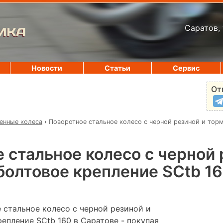
Саратов, 
ИКА
Новости
Статьи
Сервис
От
нные колеса
›
Поворотное стальное колесо с черной резиной и тор
 стальное колесо с черной 
болтовое крепление SCtb 1
 стальное колесо с черной резиной и
епление SCtb 160 в Саратове - покупая