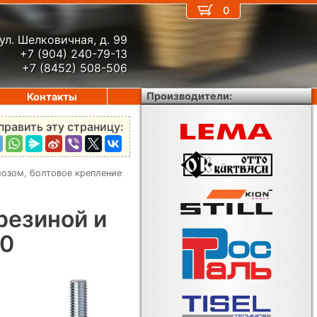
0
ул. Шелковичная, д. 99
+7 (904) 240-79-13
+7 (8452) 508-506
Производители:
Контакты
править эту страницу:
мозом, болтовое крепление
резиной и
60