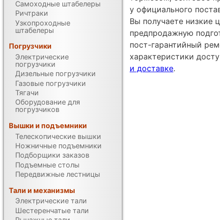
Самоходные штабелеры
у официального поста
Ричтраки
Вы получаете низкие ц
Узкопроходные
штабелеры
предпродажную подгот
пост-гарантийный рем
Погрузчики
характеристики дост
Электрические
погрузчики
и доставке
.
Дизельные погрузчики
Газовые погрузчики
Тягачи
Оборудование для
погрузчиков
Вышки и подъемники
Телескопические вышки
Ножничные подъемники
Подборщики заказов
Подъемные столы
Передвижные лестницы
Тали и механизмы
Электрические тали
Шестеренчатые тали
Рычажные тали