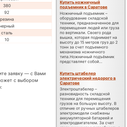
Купить ножничный
380
подъемник в Саратове
92
Ножничный подъемник –
оборудование складской
резина
техники, предназначенное для
черный
перемещения людей или груза
по вертикали. Своего рода
сталь
вышка, которая поднимает на
10
высоту до 15 метров груз до 2
тонн за счет подъемного
механизма ножничного
типа.Ножничный подъёмник
представляет собой...
ите заявку — с Вами
Купить штабелер
электрический недорого в
может с выбором
Саратове
:
Электроштабелер –
разновидность складской
техники для перемещения
грузов на большую высоту. В
отличие от ручных штабелеров
электромодели снабжены
аккумуляторной батареей и
электродвигателем. За счет