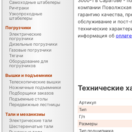
3000-1 в Саратове - 
Самоходные штабелеры
компании Поволжская 
Ричтраки
Узкопроходные
гарантию качества, п
штабелеры
обслуживание и пост-
Погрузчики
технические характе
Электрические
информация об
оплате
погрузчики
Дизельные погрузчики
Газовые погрузчики
Тягачи
Оборудование для
погрузчиков
Вышки и подъемники
Телескопические вышки
Технические х
Ножничные подъемники
Подборщики заказов
Подъемные столы
Артикул
Передвижные лестницы
Тип
Тали и механизмы
Г/п
Электрические тали
Размеры
Шестеренчатые тали
Тип подшипника
Рычажные тали