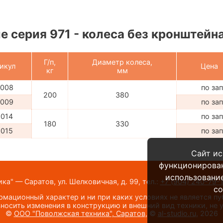
 серия 971 - колеса без кронштейна,
Г/п,
Диаметр колеса,
икул
Цена
кг
мм
1008
по за
200
380
1009
по за
1014
по за
180
330
1015
по за
Сайт ис
функционирова
использование
а" — Саратов, ул. Шелковичная, д. 99,
тел.:
+7 (904) 240-79-
co
мационный характер и ни при каких условиях не является п
носить изменения в конструкцию и внешний вид техники, не
©
ООО "Поволжская техника", Саратов
, ©
al-studio.ru
, 2026