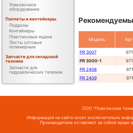
Упаковочное
оборудование
Рекомендуемые
Паллеты и контейнеры
Поддоны
Контейнеры
Пластиковые ящики
Модель
Арт
Листы сотовые
полимерные
PR 3007
97
Запчасти для складской
PR 3000-1
97
техники
Запчасти для
PR 2408
97
гидравлических тележек
PR 2409
97
ООО "Поволжская техник
Информация на сайте носит исключительно инфор
Производители оставляют за собой право в