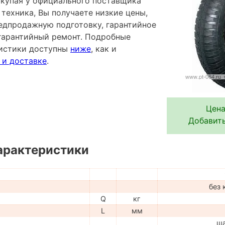
покупая у официального поставщика
техника, Вы получаете низкие цены,
редпродажную подготовку, гарантийное
гарантийный ремонт. Подробные
ристики доступны
ниже
, как и
 и доставке
.
Цена
Добавить
арактеристики
без 
Q
кг
L
мм
ш