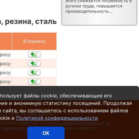
этого снижается потребность в
ручном труде, повышается
производительность...
 резина, сталь
В Корзину
просу
просу
просу
просу
пользует файлы cookie, обеспечивающие его
ние и анонимную статистику посещений. Продолжая
 сайта, вы соглашаетесь с использованием файлов
13
,
E-mail:
info@pt-064.ru
okie и
Политикой конфиденциальности
убличной офертой.
Политика конфиденциальности
.
 ухудшающие ее эксплуатационные качества.
ОК