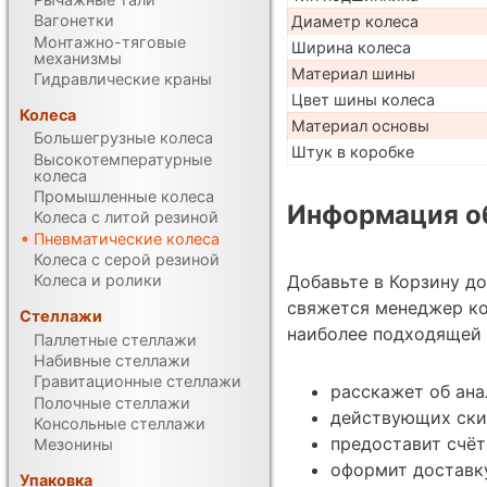
Вагонетки
Диаметр колеса
Монтажно-тяговые
Ширина колеса
механизмы
Материал шины
Гидравлические краны
Цвет шины колеса
Колеса
Материал основы
Большегрузные колеса
Штук в коробке
Высокотемпературные
колеса
Промышленные колеса
Информация об
Колеса с литой резиной
Пневматические колеса
Колеса с серой резиной
Добавьте в Корзину д
Колеса и ролики
свяжется менеджер к
Стеллажи
наиболее подходящей 
Паллетные стеллажи
Набивные стеллажи
Гравитационные стеллажи
расскажет об ана
Полочные стеллажи
действующих ски
Консольные стеллажи
предоставит счёт
Мезонины
оформит доставку
Упаковка