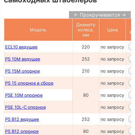
← Прокручивается →
Диаметр
Модель
колеса,
Цена
Ко
мм
ECL10 ведущее
220
по запросу
PS 10M ведущее
252
по запросу
PS 15M опорное
210
по запросу
PS 15 опорное в сборе
по запросу
PSE 10M опорное
80
по запросу
PSE 10L-C опорное
по запросу
PS B12 ведущее
252
по запросу
PS B12 опорное
80
по запросу