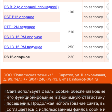
PS B12 (с опорной площадкой)
по запросу
100
PSE B12 опорное
по запросу
PТЕ 12N ведущее
по запросу
210
PS 13-15 RM опорное
по запросу
PS 13-15 RM ведущее
250
по запросу
PS 15 опорное
230
по запросу
ООО "Поволжская техника" — Саратов, ул. Шелковичная,
д. 99,
тел.:
+7 (904) 240-79-13
,
E-mail:
info@pt-064.ru
Сайт использует файлы cookie, обеспечивающие
Информация на сайте носит исключительно
информационный характер и ни при каких условиях не
его функционирование и анонимную статистику
является публичной офертой.
Политика
посещений. Продолжая использование сайта, вы
конфиденциальности
.
соглашаетесь с использованием файлов cookie и
Производители оставляют за собой право вносить