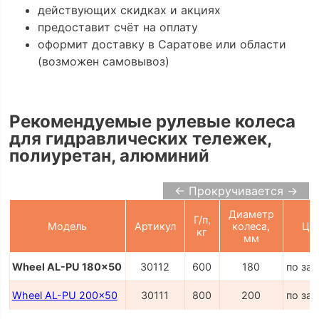
действующих скидках и акциях
предоставит счёт на оплату
оформит доставку в Саратове или области
(возможен самовывоз)
Рекомендуемые рулевые колеса
для гидравлических тележек,
полиуретан, алюминий
← Прокручивается →
Диаметр
Г/п,
Модель
Артикул
колеса,
Це
кг
мм
Wheel AL-PU 180x50
30112
600
180
по за
Wheel AL-PU 200x50
30111
800
200
по за