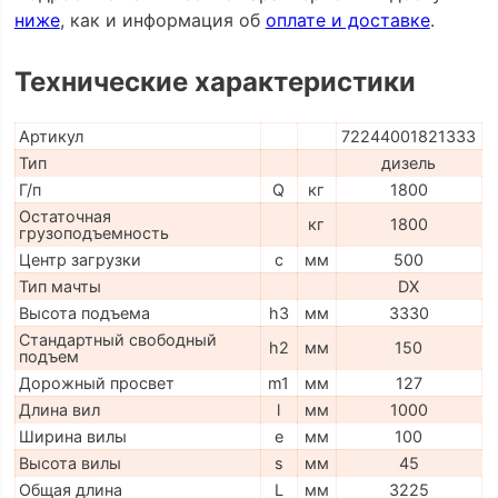
ниже
, как и информация об
оплате и доставке
.
Технические характеристики
Артикул
72244001821333
Тип
дизель
Г/п
Q
кг
1800
Остаточная
кг
1800
грузоподъемность
Центр загрузки
c
мм
500
Тип мачты
DX
Высота подъема
h3
мм
3330
Стандартный свободный
h2
мм
150
подъем
Дорожный просвет
m1
мм
127
Длина вил
l
мм
1000
Ширина вилы
e
мм
100
Высота вилы
s
мм
45
Общая длина
L
мм
3225