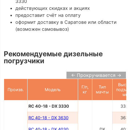
3330
действующих скидках и акциях
предоставит счёт на оплату
оформит доставку в Саратове или области
(возможен самовывоз)
Рекомендуемые дизельные
погрузчики
← Прокручивается →
Высо
Г/п,
Тип
Произв.
Модель
подъе
кг
мачты
мм
RC 40-18 - DX 3330
333
RC 40-18 - DX 3630
363
RC 40-18 - DX 4030
DX
403