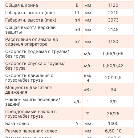
Общая ширина
B
мм
1120
Габаритн. высота (min)
h1
мм
2210
Габаритн. высота (max)
h4
мм
3973
Общая высота верхней
h6
мм
2145
защиты
Расстояние от земли до
h7
мм
1130
сиденья оператора
Скорость подъема с грузом/
м/с
0,65/0,69
без груза
Скорость спуска с грузом/
м/с
0,50/0,42
без груза
Скорость движения с
км/
20/20,5
грузом/без груза
ч
Мощность двигателя
кВт
34
движения
Наклон мачты передний/
a/b
°
3/9
задний
Преодолимый наклон с
%
25/25
грузом/без груза
База колес
Y
мм
1400
Размер передних колес
мм
6,50-10