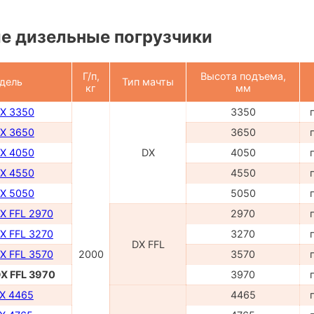
е дизельные погрузчики
Г/п,
Высота подъема,
дель
Тип мачты
кг
мм
DX 3350
3350
DX 3650
3650
DX 4050
DX
4050
DX 4550
4550
DX 5050
5050
X FFL 2970
2970
X FFL 3270
3270
DX FFL
X FFL 3570
2000
3570
DX FFL 3970
3970
TX 4465
4465