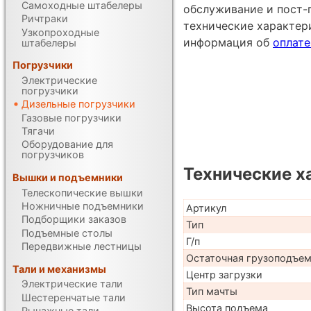
Самоходные штабелеры
обслуживание и пост-
Ричтраки
технические характе
Узкопроходные
информация об
оплате
штабелеры
Погрузчики
Электрические
погрузчики
Дизельные погрузчики
Газовые погрузчики
Тягачи
Оборудование для
погрузчиков
Технические х
Вышки и подъемники
Телескопические вышки
Ножничные подъемники
Артикул
Подборщики заказов
Тип
Подъемные столы
Г/п
Передвижные лестницы
Остаточная грузоподъе
Тали и механизмы
Центр загрузки
Электрические тали
Тип мачты
Шестеренчатые тали
Высота подъема
Рычажные тали