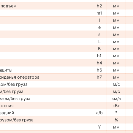
 подъем
h2
мм
m1
мм
l
мм
e
мм
s
мм
L
мм
B
мм
h1
мм
h4
мм
защиты
h6
мм
сиденья оператора
h7
мм
ом/без груза
м/с
м/без груза
м/с
узом/без груза
км/ч
ижения
кВт
задний
a/b
°
рузом/без груза
%
Y
мм