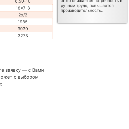
этого снижается потребность в
6,50-10
ручном труде, повышается
18x7-8
производительность...
2x/2
1985
3930
3273
те заявку — с Вами
может с выбором
: