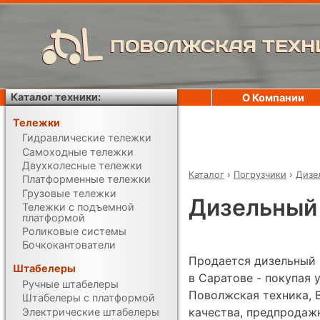
ПОВОЛЖСКАЯ ТЕХН
Каталог техники:
О Компании
Тележки
Гидравлические тележки
Самоходные тележки
Двухколесные тележки
Каталог
›
Погрузчики
›
Дизе
Платформенные тележки
Грузовые тележки
Дизельный п
Тележки с подъемной
платформой
Роликовые системы
Бочкокантователи
Продается дизельный п
Штабелеры
в Саратове - покупая
Ручные штабелеры
Поволжская техника, 
Штабелеры с платформой
качества, предпродаж
Электрические штабелеры