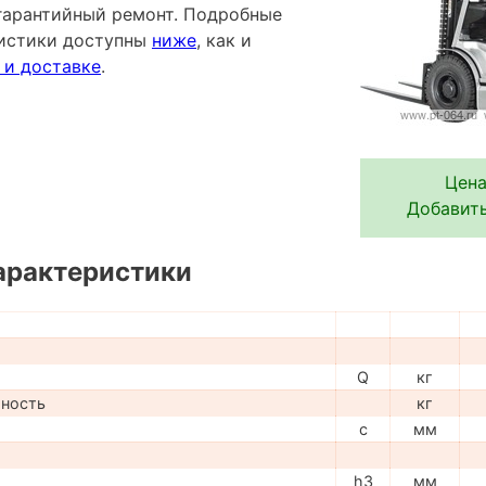
гарантийный ремонт. Подробные
ристики доступны
ниже
, как и
 и доставке
.
Цена
Добавить
арактеристики
Q
кг
мность
кг
c
мм
h3
мм