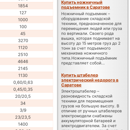
Купить ножничный
1854
подъемник в Саратове
127
Ножничный подъемник –
оборудование складской
1000
техники, предназначенное для
100
перемещения людей или груза
по вертикали. Своего рода
45
вышка, которая поднимает на
3270
высоту до 15 метров груз до 2
1120
тонн за счет подъемного
механизма ножничного
2510
типа.Ножничный подъёмник
4646
представляет собой...
2145
Купить штабелер
1130
электрический недорого в
0,60/0,63
Саратове
0,45/0,35
Электроштабелер –
20/20,5
разновидность складской
техники для перемещения
34
грузов на большую высоту. В
3/9
отличие от ручных штабелеров
электромодели снабжены
23/23,5
аккумуляторной батареей и
1400
электродвигателем. За счет