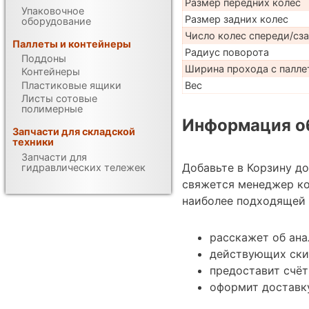
Размер передних колес
Упаковочное
Размер задних колес
оборудование
Число колес спереди/сз
Паллеты и контейнеры
Радиус поворота
Поддоны
Ширина прохода с паллет
Контейнеры
Пластиковые ящики
Вес
Листы сотовые
полимерные
Информация об
Запчасти для складской
техники
Запчасти для
Добавьте в Корзину д
гидравлических тележек
свяжется менеджер к
наиболее подходящей 
расскажет об ана
действующих ски
предоставит счёт
оформит доставку