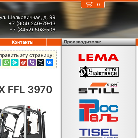
0
ул. Шелковичная, д. 99
+7 (904) 240-79-13
+7 (8452) 508-506
Производители:
Контакты
править эту страницу:
DX FFL 3970