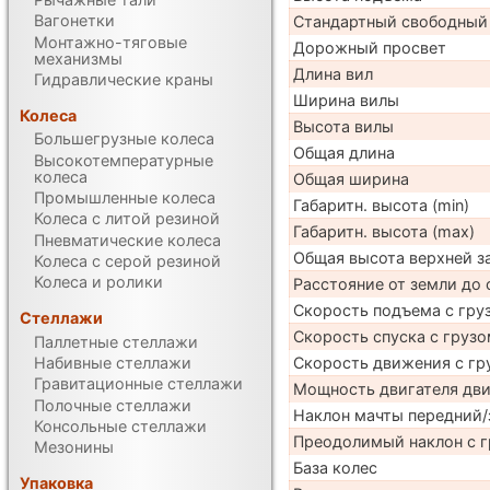
Вагонетки
Стандартный свободный
Монтажно-тяговые
Дорожный просвет
механизмы
Длина вил
Гидравлические краны
Ширина вилы
Колеса
Высота вилы
Большегрузные колеса
Общая длина
Высокотемпературные
колеса
Общая ширина
Промышленные колеса
Габаритн. высота (min)
Колеса с литой резиной
Габаритн. высота (max)
Пневматические колеса
Общая высота верхней 
Колеса с серой резиной
Колеса и ролики
Расстояние от земли до 
Скорость подъема с груз
Стеллажи
Скорость спуска с грузо
Паллетные стеллажи
Скорость движения с гр
Набивные стеллажи
Гравитационные стеллажи
Мощность двигателя дв
Полочные стеллажи
Наклон мачты передний/
Консольные стеллажи
Преодолимый наклон с г
Мезонины
База колес
Упаковка