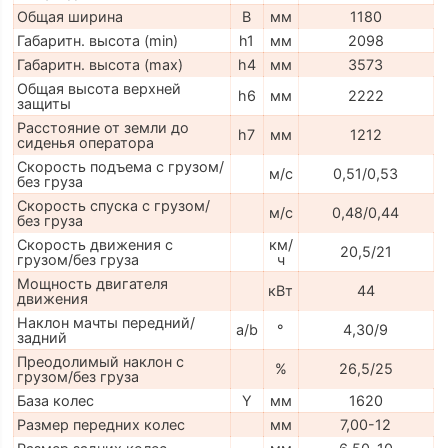
Общая ширина
B
мм
1180
Габаритн. высота (min)
h1
мм
2098
Габаритн. высота (max)
h4
мм
3573
Общая высота верхней
h6
мм
2222
защиты
Расстояние от земли до
h7
мм
1212
сиденья оператора
Скорость подъема с грузом/
м/с
0,51/0,53
без груза
Скорость спуска с грузом/
м/с
0,48/0,44
без груза
Скорость движения с
км/
20,5/21
грузом/без груза
ч
Мощность двигателя
кВт
44
движения
Наклон мачты передний/
a/b
°
4,30/9
задний
Преодолимый наклон с
%
26,5/25
грузом/без груза
База колес
Y
мм
1620
Размер передних колес
мм
7,00-12