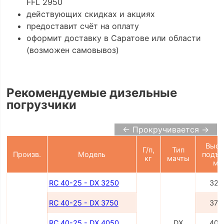
FFL 2950
действующих скидках и акциях
предоставит счёт на оплату
оформит доставку в Саратове или области
(возможен самовывоз)
Рекомендуемые дизельные
погрузчики
← Прокручивается →
Высо
Г/п,
Тип
Произв.
Модель
подъе
кг
мачты
мм
RC 40-25 - DX 3250
325
RC 40-25 - DX 3750
375
RC 40-25 - DX 4050
DX
405