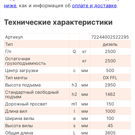
ниже
, как и информация об
оплате и доставке
.
Технические характеристики
Артикул
72244002522295
Тип
дизель
Г/п
Q
кг
2500
Остаточная
кг
2500
грузоподъемность
Центр загрузки
c
мм
500
Тип мачты
DX FFL
Высота подъема
h3
мм
2950
Стандартный свободный
h2
мм
1462
подъем
Дорожный просвет
m1
мм
150
Длина вил
l
мм
1000
Ширина вилы
e
мм
100
Высота вилы
s
мм
45
Общая длина
L
мм
3605