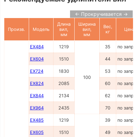
← Прокручивается →
Длина
Ширина
Вес,
Произв.
Модель
вил,
вил,
Цена
кг
мм
мм
EX484
1219
35
по запро
EX604
1510
44
по запро
EX724
1830
53
по запро
100
EX824
2085
60
по запро
EX844
2134
62
по запро
EX964
2435
70
по запро
EX485
1219
39
по запро
EX605
1510
49
по запро