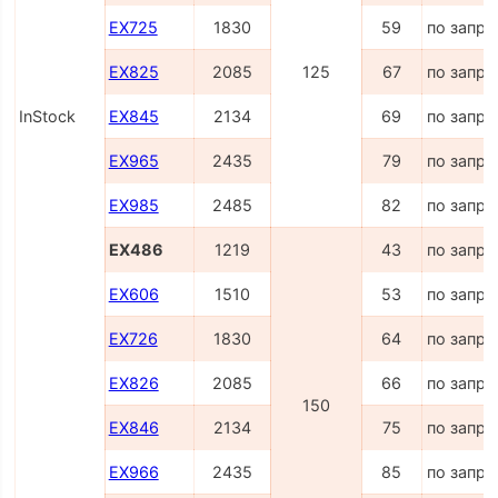
EX725
1830
59
по запро
EX825
2085
125
67
по запро
InStock
EX845
2134
69
по запро
EX965
2435
79
по запро
EX985
2485
82
по запро
EX486
1219
43
по запро
EX606
1510
53
по запро
EX726
1830
64
по запро
EX826
2085
66
по запро
150
EX846
2134
75
по запро
EX966
2435
85
по запро