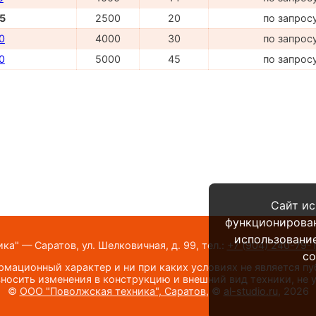
5
2500
20
по запрос
0
4000
30
по запрос
0
5000
45
по запрос
Сайт ис
функционирова
использование
а" — Саратов, ул. Шелковичная, д. 99,
тел.:
+7 (904) 240-79-
co
мационный характер и ни при каких условиях не является п
носить изменения в конструкцию и внешний вид техники, не
©
ООО "Поволжская техника", Саратов
, ©
al-studio.ru
, 2026