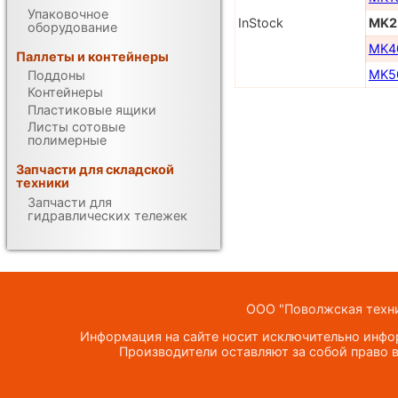
Упаковочное
InStock
MK2
оборудование
MK4
Паллеты и контейнеры
MK5
Поддоны
Контейнеры
Пластиковые ящики
Листы сотовые
полимерные
Запчасти для складской
техники
Запчасти для
гидравлических тележек
ООО "Поволжская техник
Информация на сайте носит исключительно инфор
Производители оставляют за собой право в