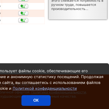
этого снижается потребность в
ручном труде, повышается
у
производительность...
у
у
пользует файлы cookie, обеспечивающие его
ние и анонимную статистику посещений. Продолжая
 сайта, вы соглашаетесь с использованием файлов
13
,
E-mail:
info@pt-064.ru
okie и
Политикой конфиденциальности
убличной офертой.
Политика конфиденциальности
.
 ухудшающие ее эксплуатационные качества.
ОК