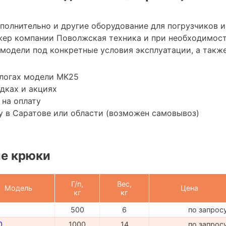
ополнительно и другие оборудование для погрузчиков 
жер компании Поволжская техника и при необходимос
модели под конкретные условия эксплуатации, а также
алогах модели MK25
дках и акциях
 на оплату
 в Саратове или области (возможен самовывоз)
е крюки
Г/п,
Вес,
Модель
Цена
кг
кг
500
6
по запрос
0
1000
14
по запрос