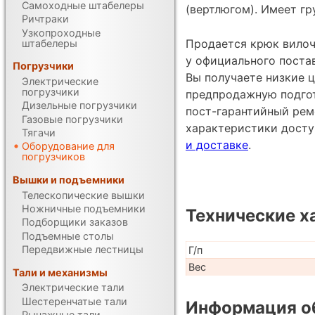
Самоходные штабелеры
(вертлюгом). Имеет гр
Ричтраки
Узкопроходные
Продается крюк вилоч
штабелеры
у официального поста
Погрузчики
Вы получаете низкие ц
Электрические
погрузчики
предпродажную подгот
Дизельные погрузчики
пост-гарантийный рем
Газовые погрузчики
характеристики дост
Тягачи
и доставке
.
Оборудование для
погрузчиков
Вышки и подъемники
Телескопические вышки
Ножничные подъемники
Технические х
Подборщики заказов
Подъемные столы
Передвижные лестницы
Г/п
Вес
Тали и механизмы
Электрические тали
Шестеренчатые тали
Информация об
Рычажные тали