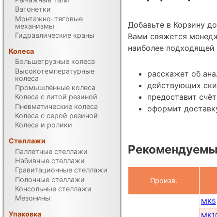
Вагонетки
Монтажно-тяговые
Добавьте в Корзину д
механизмы
Гидравлические краны
Вами свяжется менед
наиболее подходящей 
Колеса
Большегрузные колеса
Высокотемпературные
расскажет об ан
колеса
действующих ски
Промышленные колеса
предоставит счёт
Колеса с литой резиной
Пневматические колеса
оформит доставку
Колеса с серой резиной
Колеса и ролики
Стеллажи
Рекомендуемы
Паллетные стеллажи
Набивные стеллажи
Гравитационные стеллажи
Полочные стеллажи
Произв.
Консольные стеллажи
Мезонины
MK5
Упаковка
MK1