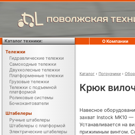
ПОВОЛЖСКАЯ ТЕХН
Каталог техники:
О Компании
Тележки
Гидравлические тележки
Самоходные тележки
Двухколесные тележки
Каталог
›
Погрузчики
›
Обор
Платформенные тележки
Грузовые тележки
Крюк вилоч
Тележки с подъемной
платформой
Роликовые системы
Бочкокантователи
Навесное оборудовани
Штабелеры
захват Instock MK10 —
Ручные штабелеры
Устанавливается на в
Штабелеры с платформой
прижимным винтом. С
Электрические штабелеры