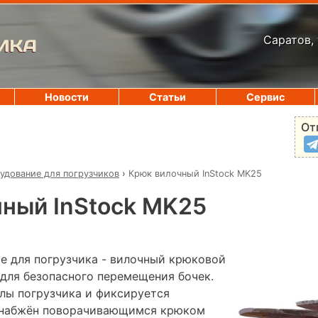
Саратов, 
ИКА
Новости
Статьи
Сервис
От
удование для погрузчиков
›
Крюк вилочный InStock MK25
ный InStock MK25
е для погрузчика - вилочный крюковой
 для безопасного перемещения бочек.
илы погрузчика и фиксируется
набжён поворачивающимся крюком