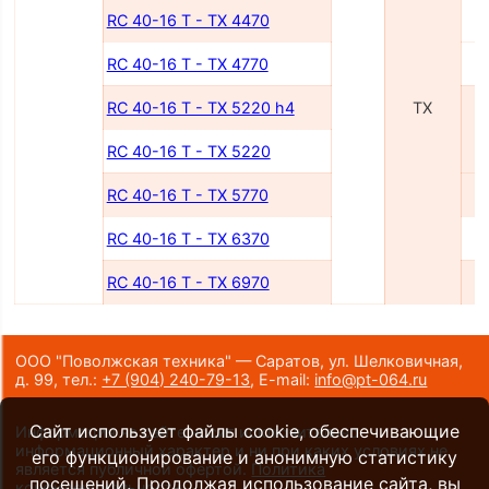
RC 40-16 T - TX 4470
RC 40-16 T - TX 4770
RC 40-16 T - TX 5220 h4
TX
RC 40-16 T - TX 5220
RC 40-16 T - TX 5770
RC 40-16 T - TX 6370
RC 40-16 T - TX 6970
ООО "Поволжская техника" — Саратов, ул. Шелковичная,
д. 99,
тел.:
+7 (904) 240-79-13
,
E-mail:
info@pt-064.ru
Сайт использует файлы cookie, обеспечивающие
Информация на сайте носит исключительно
информационный характер и ни при каких условиях не
его функционирование и анонимную статистику
является публичной офертой.
Политика
посещений. Продолжая использование сайта, вы
конфиденциальности
.