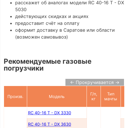
расскажет об аналогах модели RC 40-16 T - DX
5030
действующих скидках и акциях
предоставит счёт на оплату
оформит доставку в Саратове или области
(возможен самовывоз)
Рекомендуемые газовые
погрузчики
← Прокручивается →
Г/п,
Тип
Произв.
Модель
п
кг
мачты
RC 40-16 T - DX 3330
RC 40-16 T - DX 3630