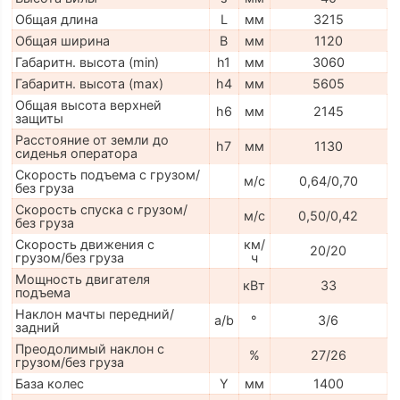
Общая длина
L
мм
3215
Общая ширина
B
мм
1120
Габаритн. высота (min)
h1
мм
3060
Габаритн. высота (max)
h4
мм
5605
Общая высота верхней
h6
мм
2145
защиты
Расстояние от земли до
h7
мм
1130
сиденья оператора
Скорость подъема с грузом/
м/с
0,64/0,70
без груза
Скорость спуска с грузом/
м/с
0,50/0,42
без груза
Скорость движения с
км/
20/20
грузом/без груза
ч
Мощность двигателя
кВт
33
подъема
Наклон мачты передний/
a/b
°
3/6
задний
Преодолимый наклон с
%
27/26
грузом/без груза
База колес
Y
мм
1400