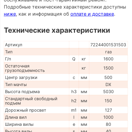
Подробные технические характеристики доступны
ниже
, как и информация об
оплате и доставке
.
Технические характеристики
Артикул
72244001531503
Тип
газ
Г/п
Q
кг
1600
Остаточная
кг
1500
грузоподъемность
Центр загрузки
c
мм
500
Тип мачты
DX
Высота подъема
h3
мм
5030
Стандартный свободный
h2
мм
150
подъем
Дорожный просвет
m1
мм
127
Длина вил
l
мм
1000
Ширина вилы
e
мм
80
Высота вилы
s
мм
40