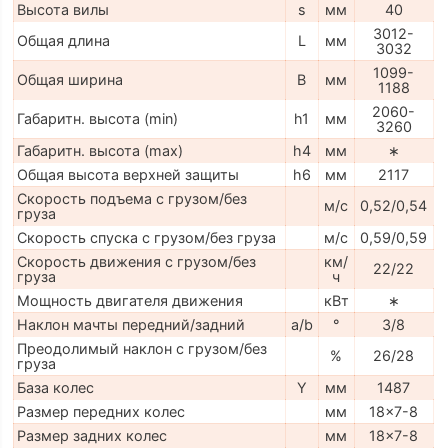
Высота вилы
s
мм
40
3012-
Общая длина
L
мм
3032
1099-
Общая ширина
B
мм
1188
2060-
Габаритн. высота (min)
h1
мм
3260
Габаритн. высота (max)
h4
мм
∗
Общая высота верхней защиты
h6
мм
2117
Скорость подъема с грузом/без
м/с
0,52/0,54
груза
Скорость спуска с грузом/без груза
м/с
0,59/0,59
Скорость движения с грузом/без
км/
22/22
груза
ч
Мощность двигателя движения
кВт
∗
Наклон мачты передний/задний
a/b
°
3/8
Преодолимый наклон с грузом/без
%
26/28
груза
База колес
Y
мм
1487
Размер передних колес
мм
18x7-8
Размер задних колес
мм
18x7-8