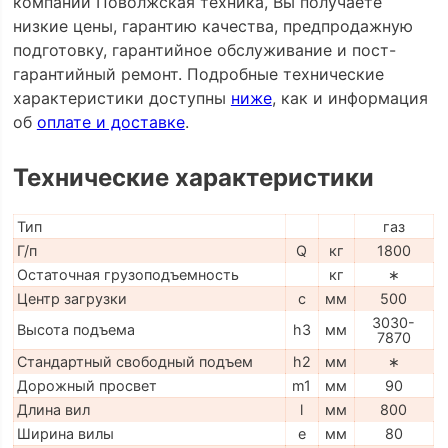
компании Поволжская техника, Вы получаете
низкие цены, гарантию качества, предпродажную
подготовку, гарантийное обслуживание и пост-
гарантийный ремонт. Подробные технические
характеристики доступны
ниже
, как и информация
об
оплате и доставке
.
Технические характеристики
Тип
газ
Г/п
Q
кг
1800
Остаточная грузоподъемность
кг
∗
Центр загрузки
c
мм
500
3030-
Высота подъема
h3
мм
7870
Стандартный свободный подъем
h2
мм
∗
Дорожный просвет
m1
мм
90
Длина вил
l
мм
800
Ширина вилы
e
мм
80