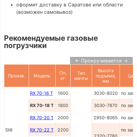
оформит доставку в Саратове или области
(возможен самовывоз)
Рекомендуемые газовые
погрузчики
← Прокручивается →
Высота
Г/п,
Тип
Произв.
Модель
подъема,
Цен
кг
мачты
мм
RX 70-16 T
1600
3030-8020
по зап
RX 70-18 T
1800
3030-7870
по зап
RX 70-20 T
2000
2950-8065
по зап
Still
RX 70-22 T
2200
по зап
2320-7780