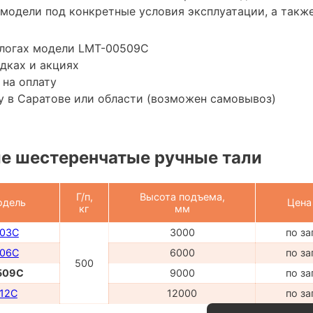
модели под конкретные условия эксплуатации, а также
алогах модели LMT-00509C
дках и акциях
 на оплату
 в Саратове или области (возможен самовывоз)
е шестеренчатые ручные тали
Г/п,
Высота подъема,
дель
Цена
кг
мм
03C
3000
по за
06C
6000
по за
500
509C
9000
по за
12C
12000
по за