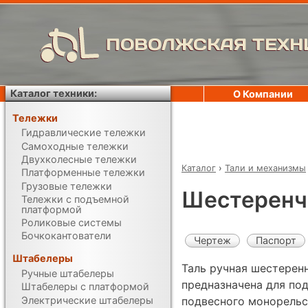
ПОВОЛЖСКАЯ ТЕХН
Каталог техники:
О Компании
Тележки
Гидравлические тележки
Самоходные тележки
Двухколесные тележки
Каталог
›
Тали и механизмы
Платформенные тележки
Грузовые тележки
Шестеренч
Тележки с подъемной
платформой
Роликовые системы
Бочкокантователи
Чертеж
Паспорт
Штабелеры
Таль ручная шестеренн
Ручные штабелеры
предназначена для под
Штабелеры с платформой
Электрические штабелеры
подвесного монорельс