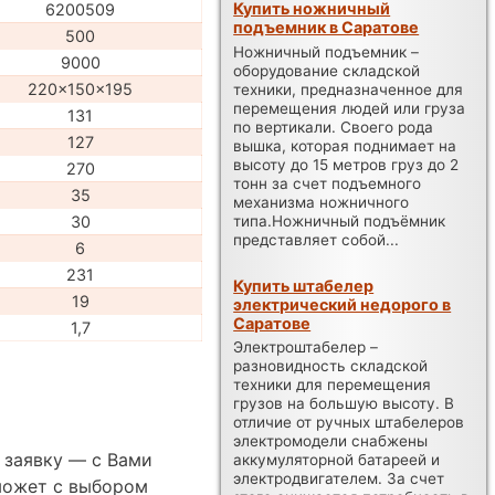
Купить ножничный
6200509
подъемник в Саратове
500
Ножничный подъемник –
9000
оборудование складской
220x150x195
техники, предназначенное для
перемещения людей или груза
131
по вертикали. Своего рода
127
вышка, которая поднимает на
высоту до 15 метров груз до 2
270
тонн за счет подъемного
35
механизма ножничного
типа.Ножничный подъёмник
30
представляет собой...
6
231
Купить штабелер
19
электрический недорого в
Саратове
1,7
Электроштабелер –
разновидность складской
техники для перемещения
грузов на большую высоту. В
отличие от ручных штабелеров
электромодели снабжены
 заявку — с Вами
аккумуляторной батареей и
электродвигателем. За счет
может с выбором