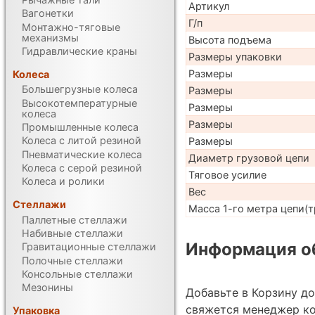
Артикул
Вагонетки
Г/п
Монтажно-тяговые
механизмы
Высота подъема
Гидравлические краны
Размеры упаковки
Размеры
Колеса
Большегрузные колеса
Размеры
Высокотемпературные
Размеры
колеса
Размеры
Промышленные колеса
Колеса с литой резиной
Размеры
Пневматические колеса
Диаметр грузовой цепи
Колеса с серой резиной
Тяговое усилие
Колеса и ролики
Вес
Стеллажи
Масса 1-го метра цепи(т
Паллетные стеллажи
Набивные стеллажи
Информация об
Гравитационные стеллажи
Полочные стеллажи
Консольные стеллажи
Мезонины
Добавьте в Корзину д
свяжется менеджер к
Упаковка