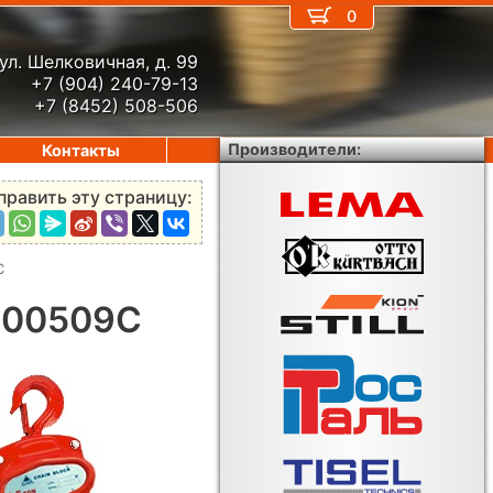
0
ул. Шелковичная, д. 99
+7 (904) 240-79-13
+7 (8452) 508-506
Производители:
Контакты
править эту страницу:
C
-00509C