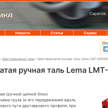
Саратов, 
ИКА
Новости
Статьи
Сервис
От
›
Шестеренчатые тали
›
Шестеренчатая ручная таль Lema LMT-00509
атая ручная таль Lema LMT
ая (ручной цепной блок)
ъема груза (и его передвижения вдоль
ового пути двутаврового профиля, при