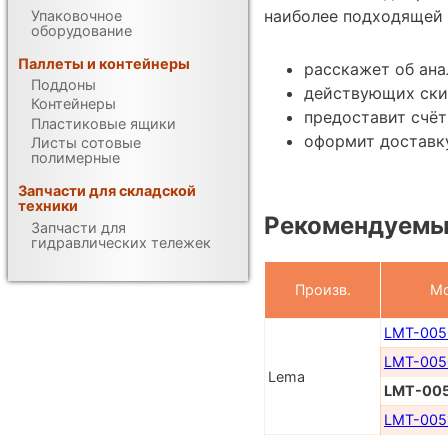
наиболее подходящей 
Упаковочное
оборудование
Паллеты и контейнеры
расскажет об ан
Поддоны
действующих ски
Контейнеры
предоставит счёт
Пластиковые ящики
оформит доставку
Листы сотовые
полимерные
Запчасти для складской
техники
Рекомендуемы
Запчасти для
гидравлических тележек
Произв.
Мо
LMT-005
LMT-005
Lema
LMT-00
LMT-005