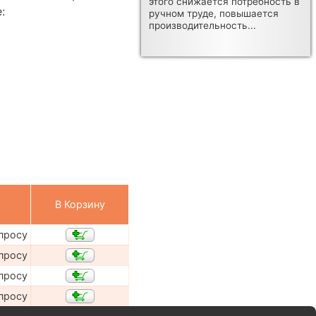
этого снижается потребность в
:
ручном труде, повышается
производительность...
В Корзину
просу
просу
просу
просу