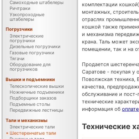
Самоходные штабелеры
комплектации кошкой)
Ричтраки
монтажных, строитель
Узкопроходные
отраслях промышленно
штабелеры
кошкой также применя
Погрузчики
и механизма передвиж
Электрические
погрузчики
крана. Таль может экс
Дизельные погрузчики
помещении, так и на о
Газовые погрузчики
Тягачи
Продается шестеренча
Оборудование для
погрузчиков
Саратове - покупая у
Поволжская техника, 
Вышки и подъемники
Телескопические вышки
качества, предпродаж
Ножничные подъемники
обслуживание и пост-
Подборщики заказов
технические характе
Подъемные столы
информация об
оплате
Передвижные лестницы
Тали и механизмы
Технические х
Электрические тали
Шестеренчатые тали
Рычажные тали