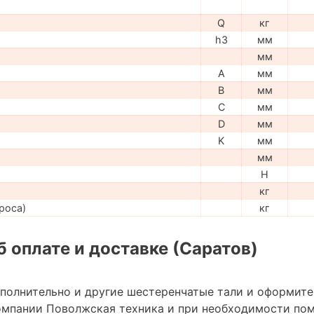
Q
кг
h3
мм
мм
A
мм
B
мм
C
мм
D
мм
K
мм
мм
H
кг
роса)
кг
 оплате и доставке (Саратов)
ополнительно и другие шестеренчатые тали и оформите
омпании Поволжская техника и при необходимости по