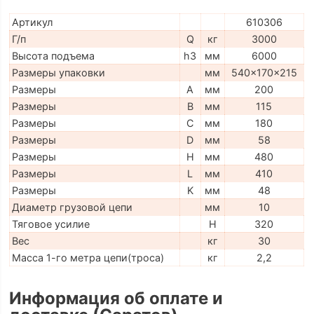
Артикул
610306
Г/п
Q
кг
3000
Высота подъема
h3
мм
6000
Размеры упаковки
мм
540x170x215
Размеры
A
мм
200
Размеры
B
мм
115
Размеры
C
мм
180
Размеры
D
мм
58
Размеры
H
мм
480
Размеры
L
мм
410
Размеры
K
мм
48
Диаметр грузовой цепи
мм
10
Тяговое усилие
H
320
Вес
кг
30
Масса 1-го метра цепи(троса)
кг
2,2
Информация об оплате и