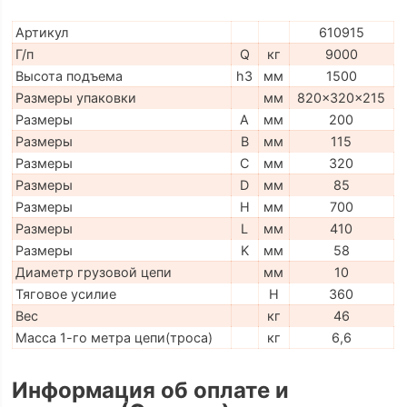
Артикул
610915
Г/п
Q
кг
9000
Высота подъема
h3
мм
1500
Размеры упаковки
мм
820x320x215
Размеры
A
мм
200
Размеры
B
мм
115
Размеры
C
мм
320
Размеры
D
мм
85
Размеры
H
мм
700
Размеры
L
мм
410
Размеры
K
мм
58
Диаметр грузовой цепи
мм
10
Тяговое усилие
H
360
Вес
кг
46
Масса 1-го метра цепи(троса)
кг
6,6
Информация об оплате и