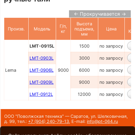
← Прокручивается →
Высота
Г/п,
Произв.
Модель
подъема,
Цена
кг
Ко
мм
LMT-0915L
1500
по запросу
LMT-0903L
3000
по запросу
Lema
LMT-0906L
9000
6000
по запросу
LMT-0909L
9000
по запросу
LMT-0912L
12000
по запросу
ООО "Поволжская техника" — Саратов, ул. Шелковичная,
д. 99,
тел.:
+7 (904) 240-79-13
,
E-mail:
info@pt-064.ru