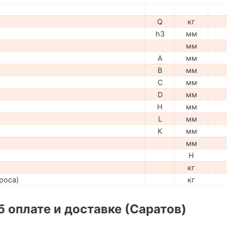
Q
кг
h3
мм
мм
A
мм
B
мм
C
мм
D
мм
H
мм
L
мм
K
мм
мм
H
кг
роса)
кг
 оплате и доставке (Саратов)