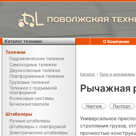
ПОВОЛЖСКАЯ ТЕХН
Каталог техники:
О Компании
Тележки
Гидравлические тележки
Самоходные тележки
Двухколесные тележки
Каталог
›
Тали и механизмы
Платформенные тележки
Грузовые тележки
Рычажная р
Тележки с подъемной
платформой
Роликовые системы
Бочкокантователи
Чертеж
Паспорт
Штабелеры
Универсальное приспо
Ручные штабелеры
стропления грузов, о
Штабелеры с платформой
Электрические штабелеры
прочностью конструкц