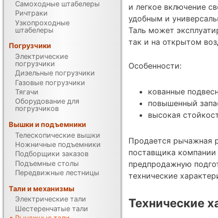
Самоходные штабелеры
и легкое включение св
Ричтраки
удобным и универсал
Узкопроходные
Таль может эксплуати
штабелеры
так и на открытом воз
Погрузчики
Электрические
погрузчики
Особенности:
Дизельные погрузчики
Газовые погрузчики
кованные подвес
Тягачи
Оборудование для
повышенный запа
погрузчиков
высокая стойкос
Вышки и подъемники
Телескопические вышки
Продается рычажная р
Ножничные подъемники
поставщика компании 
Подборщики заказов
Подъемные столы
предпродажную подгот
Передвижные лестницы
технические характе
Тали и механизмы
Электрические тали
Технические х
Шестеренчатые тали
Рычажные тали