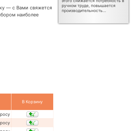
этого снижается потребность в
ручном труде, повышается
ку — с Вами свяжется
производительность...
ыбором наиболее
В Корзину
просу
просу