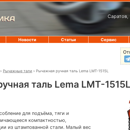
Саратов, 
ИКА
Новости
Статьи
Сервис
От
›
Рычажные тали
›
Рычажная ручная таль Lema LMT-1515L
учная таль Lema LMT-1515
собление для подъёма, тяги и
тличающееся компактностью,
ии из штампованной стали. Малый вес