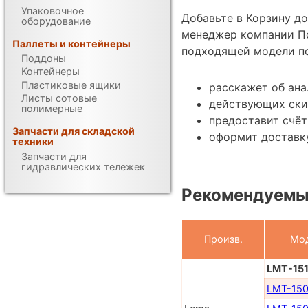
Упаковочное
Добавьте в Корзину д
оборудование
менеджер компании П
Паллеты и контейнеры
подходящей модели по
Поддоны
Контейнеры
Пластиковые ящики
расскажет об ана
Листы сотовые
действующих ски
полимерные
предоставит счёт
Запчасти для складской
оформит доставку
техники
Запчасти для
гидравлических тележек
Рекомендуемы
Произв.
Мо
LMT-15
LMT-15