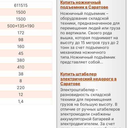
Купить ножничный
611515
подъемник в Саратове
1500
Ножничный подъемник –
оборудование складской
1500
техники, предназначенное для
500x135x190
перемещения людей или груза
172
по вертикали. Своего рода
вышка, которая поднимает на
98
высоту до 15 метров груз до 2
160
тонн за счет подъемного
механизма ножничного
45
типа.Ножничный подъёмник
380
представляет собой...
410
Купить штабелер
38
электрический недорого в
8
Саратове
220
Электроштабелер –
12
разновидность складской
техники для перемещения
1,4
грузов на большую высоту. В
отличие от ручных штабелеров
электромодели снабжены
аккумуляторной батареей и
электродвигателем. За счет