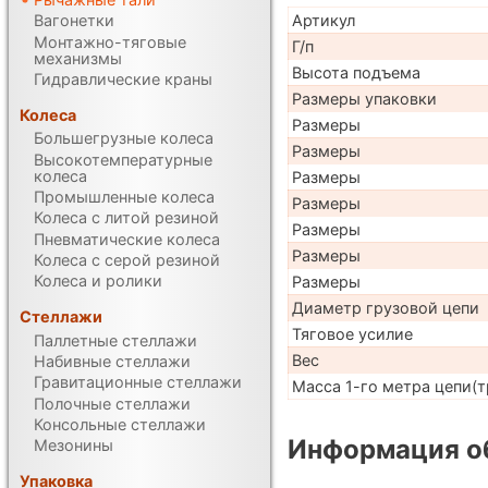
Артикул
Вагонетки
Монтажно-тяговые
Г/п
механизмы
Высота подъема
Гидравлические краны
Размеры упаковки
Колеса
Размеры
Большегрузные колеса
Размеры
Высокотемпературные
колеса
Размеры
Промышленные колеса
Размеры
Колеса с литой резиной
Размеры
Пневматические колеса
Размеры
Колеса с серой резиной
Колеса и ролики
Размеры
Диаметр грузовой цепи
Стеллажи
Тяговое усилие
Паллетные стеллажи
Вес
Набивные стеллажи
Гравитационные стеллажи
Масса 1-го метра цепи(т
Полочные стеллажи
Консольные стеллажи
Информация об
Мезонины
Упаковка