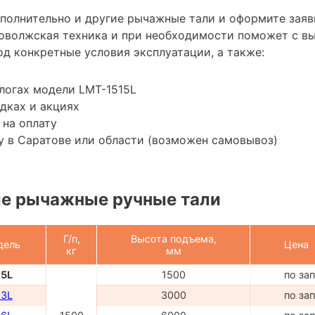
ополнительно и другие рычажные тали и оформите заяв
оволжская техника и при необходимости поможет с в
д конкретные условия эксплуатации, а также:
логах модели LMT-1515L
дках и акциях
 на оплату
 в Саратове или области (возможен самовывоз)
е рычажные ручные тали
Г/п,
Высота подъема,
дель
Цена
кг
мм
15L
1500
по за
03L
3000
по за