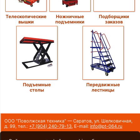
Телескопические
Ножничные
Подборщики
вышки
подъемники
заказов
Подъемные
Передвижные
столы
лестницы
ООО "Поволжская техника" — Саратов, ул. Шелковичная,
д. 99,
тел.:
+7 (904) 240-79-13
,
E-mail:
info@pt-064.ru