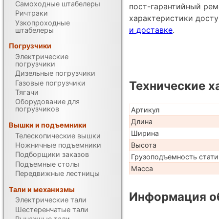
Самоходные штабелеры
пост-гарантийный рем
Ричтраки
характеристики дост
Узкопроходные
и доставке
.
штабелеры
Погрузчики
Электрические
погрузчики
Дизельные погрузчики
Газовые погрузчики
Технические х
Тягачи
Оборудование для
погрузчиков
Артикул
Длина
Вышки и подъемники
Ширина
Телескопические вышки
Ножничные подъемники
Высота
Подборщики заказов
Грузоподъемность стати
Подъемные столы
Масса
Передвижные лестницы
Тали и механизмы
Информация об
Электрические тали
Шестеренчатые тали
Рычажные тали