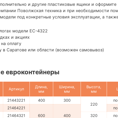
ополнительно и другие пластиковые ящики и оформите 
омпании Поволжская техника и при необходимости по
модели под конкретные условия эксплуатации, а также
алогах модели ЕС-4322
дках и акциях
 на оплату
 в Саратове или области (возможен самовывоз)
е евроконтейнеры
Длина,
Ширина,
Высота,
Артикул
мм
мм
мм
21443221
400
300
по
220
21464221
по
21464321
600
400
320
по