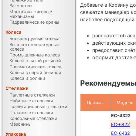
Добавьте в Корзину д
Вагонетки
Монтажно-тяговые
свяжется менеджер к
механизмы
наиболее подходящей 
Гидравлические краны
Колеса
расскажет об ан
Большегрузные колеса
действующих ски
Высокотемпературные
колеса
предоставит счёт
Промышленные колеса
оформит доставку
Колеса с литой резиной
Пневматические колеса
Колеса с серой резиной
Колеса и ролики
Рекомендуемы
Стеллажи
Паллетные стеллажи
Набивные стеллажи
Произв.
Модель
Гравитационные стеллажи
Полочные стеллажи
ЕС-4322
Консольные стеллажи
Мезонины
ЕС-6422
ЕС-6432
Упаковка