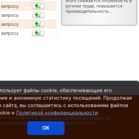
этого снижается потребность в
ручном труде, повышается
 запросу
производительность...
 запросу
 запросу
 запросу
пользует файлы cookie, обеспечивающие его
ние и анонимную статистику посещений. Продолжая
 сайта, вы соглашаетесь с использованием файлов
13
,
E-mail:
info@pt-064.ru
okie и
Политикой конфиденциальности
убличной офертой.
Политика конфиденциальности
.
 ухудшающие ее эксплуатационные качества.
ОК