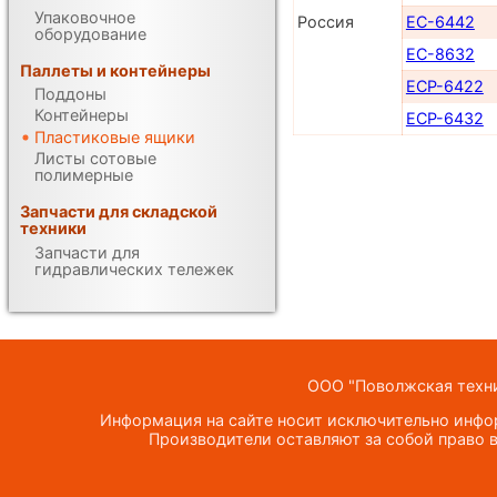
Упаковочное
Россия
ЕС-6442
оборудование
ЕС-8632
Паллеты и контейнеры
ЕСP-6422
Поддоны
Контейнеры
ЕСP-6432
Пластиковые ящики
Листы сотовые
полимерные
Запчасти для складской
техники
Запчасти для
гидравлических тележек
ООО "Поволжская техник
Информация на сайте носит исключительно инфор
Производители оставляют за собой право в