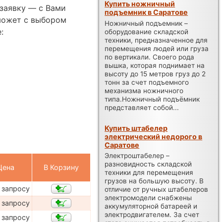
Купить ножничный
заявку — с Вами
подъемник в Саратове
может с выбором
Ножничный подъемник –
:
оборудование складской
техники, предназначенное для
перемещения людей или груза
по вертикали. Своего рода
вышка, которая поднимает на
высоту до 15 метров груз до 2
тонн за счет подъемного
механизма ножничного
типа.Ножничный подъёмник
представляет собой...
Купить штабелер
электрический недорого в
Саратове
Электроштабелер –
разновидность складской
Цена
В Корзину
техники для перемещения
грузов на большую высоту. В
 запросу
отличие от ручных штабелеров
электромодели снабжены
 запросу
аккумуляторной батареей и
электродвигателем. За счет
 запросу