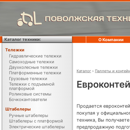
ПОВОЛЖСКАЯ ТЕХН
Каталог техники:
О Компании
Тележки
Гидравлические тележки
Самоходные тележки
Двухколесные тележки
Каталог
›
Паллеты и контей
Платформенные тележки
Грузовые тележки
Евроконтей
Тележки с подъемной
платформой
Роликовые системы
Бочкокантователи
Продается евроконтей
Штабелеры
покупая у официально
Ручные штабелеры
техника, Вы получаете
Штабелеры с платформой
предпродажную подгот
Электрические штабелеры