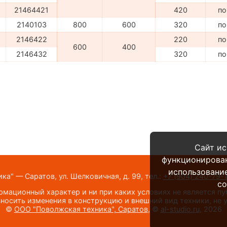
21464421
420
по
2140103
800
600
320
по
2146422
220
по
600
400
2146432
320
по
Сайт ис
функционирова
использование
а" — Саратов, ул. Шелковичная, д. 99,
тел.:
+7 (904) 240-79-
co
мационный характер и ни при каких условиях не является п
носить изменения в конструкцию и внешний вид техники, не
©
ООО "Поволжская техника", Саратов
, ©
al-studio.ru
, 2026