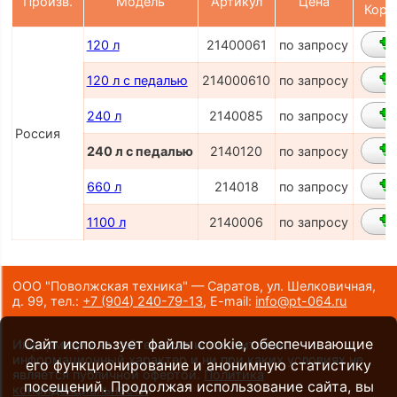
Произв.
Модель
Артикул
Цена
Корз
120 л
21400061
по запросу
120 л с педалью
214000610
по запросу
240 л
2140085
по запросу
Россия
240 л с педалью
2140120
по запросу
660 л
214018
по запросу
1100 л
2140006
по запросу
ООО "Поволжская техника" — Саратов, ул. Шелковичная,
д. 99,
тел.:
+7 (904) 240-79-13
,
E-mail:
info@pt-064.ru
Сайт использует файлы cookie, обеспечивающие
Информация на сайте носит исключительно
информационный характер и ни при каких условиях не
его функционирование и анонимную статистику
является публичной офертой.
Политика
посещений. Продолжая использование сайта, вы
конфиденциальности
.