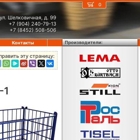
0
ул. Шелковичная, д. 99
+7 (904) 240-79-13
+7 (8452) 508-506
Производители:
Контакты
править эту страницу:
-1