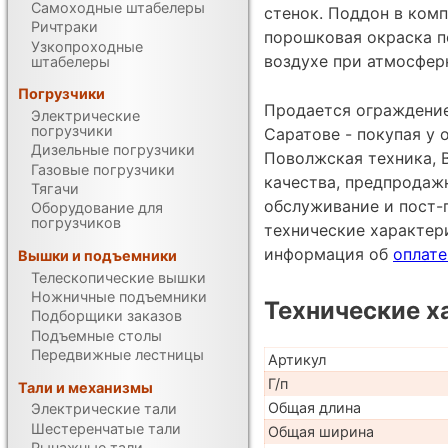
Самоходные штабелеры
стенок. Поддон в комп
Ричтраки
порошковая окраска п
Узкопроходные
воздухе при атмосфер
штабелеры
Погрузчики
Продается ограждение
Электрические
погрузчики
Саратове - покупая у
Дизельные погрузчики
Поволжская техника, 
Газовые погрузчики
качества, предпродаж
Тягачи
обслуживание и пост-
Оборудование для
погрузчиков
технические характе
информация об
оплате
Вышки и подъемники
Телескопические вышки
Ножничные подъемники
Технические х
Подборщики заказов
Подъемные столы
Передвижные лестницы
Артикул
Г/п
Тали и механизмы
Общая длина
Электрические тали
Шестеренчатые тали
Общая ширина
Рычажные тали