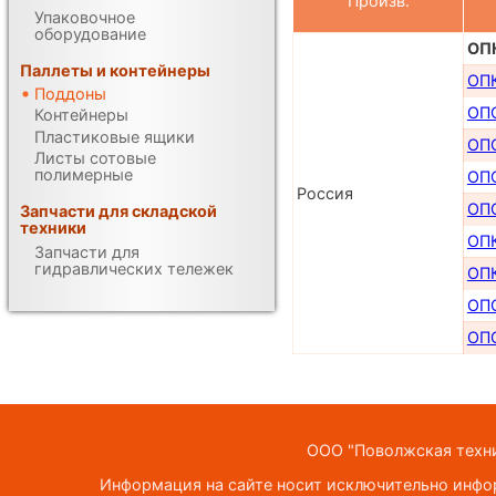
Произв.
Упаковочное
оборудование
ОП
Паллеты и контейнеры
ОПК
Поддоны
ОП
Контейнеры
Пластиковые ящики
ОПС
Листы сотовые
полимерные
ОП
Россия
ОПС
Запчасти для складской
техники
ОП
Запчасти для
гидравлических тележек
ОПК
ОП
ОП
ООО "Поволжская техник
Информация на сайте носит исключительно инфор