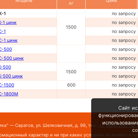
Модель
Цена
кг
К-1
по запросу
-1 цинк
по запросу
1500
С-1
по запросу
-1 цинк
по запросу
С-500
по запросу
-500 цинк
по запросу
К-500
по запросу
1500
-500 цинк
по запросу
С-1500
600
по запросу
С-1800М
по запросу
Сайт ис
функционирова
использование
а" — Саратов, ул. Шелковичная, д. 99,
тел.:
+7 (904) 240-79-
co
мационный характер и ни при каких условиях не является п