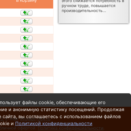
В Корзину
этого снижается потребность в
ручном труде, повышается
производительность...
пользует файлы cookie, обеспечивающие его
ние и анонимную статистику посещений. Продолжая
 сайта, вы соглашаетесь с использованием файлов
13
,
E-mail:
info@pt-064.ru
okie и
Политикой конфиденциальности
убличной офертой.
Политика конфиденциальности
.