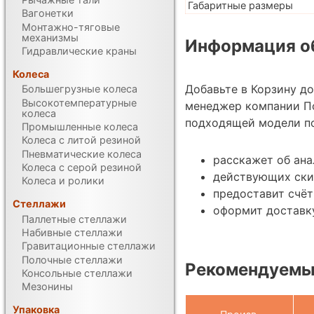
Габаритные размеры
Вагонетки
Монтажно-тяговые
механизмы
Информация об
Гидравлические краны
Колеса
Добавьте в Корзину д
Большегрузные колеса
Высокотемпературные
менеджер компании П
колеса
подходящей модели по
Промышленные колеса
Колеса с литой резиной
Пневматические колеса
расскажет об ана
Колеса с серой резиной
действующих ски
Колеса и ролики
предоставит счёт
Стеллажи
оформит доставку
Паллетные стеллажи
Набивные стеллажи
Гравитационные стеллажи
Полочные стеллажи
Рекомендуемы
Консольные стеллажи
Мезонины
Упаковка