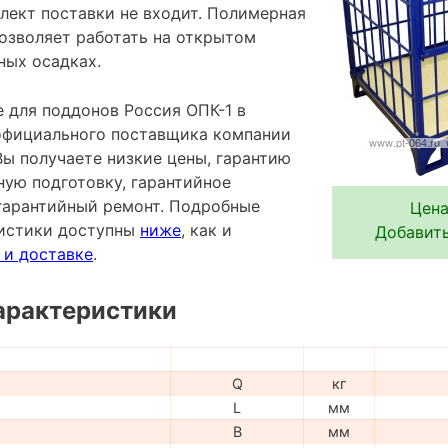
лект поставки не входит. Полимерная
озволяет работать на открытом
ных осадках.
 для поддонов Россия ОПК-1 в
 официального поставщика компании
Вы получаете низкие цены, гарантию
ную подготовку, гарантийное
гарантийный ремонт. Подробные
Цена
ристики доступны
ниже
, как и
Добавить
 и доставке
.
арактеристики
Q
кг
L
мм
B
мм