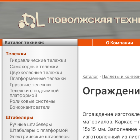
ПОВОЛЖСКАЯ ТЕХН
Каталог техники:
О Компании
Тележки
Гидравлические тележки
Самоходные тележки
Двухколесные тележки
Каталог
›
Паллеты и контей
Платформенные тележки
Грузовые тележки
Ограждение
Тележки с подъемной
платформой
Роликовые системы
Бочкокантователи
Ограждение изготовле
Штабелеры
материалов. Каркас – 
Ручные штабелеры
15х15 мм. Заполнение 
Штабелеры с платформой
изготовленный из лист
Электрические штабелеры