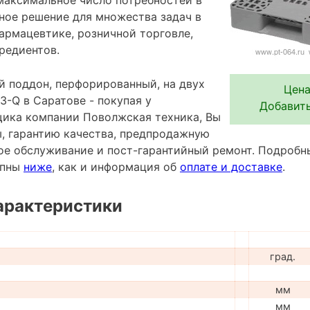
ьное решение для множества задач в
армацевтике, розничной торговле,
редиентов.
 поддон, перфорированный, на двух
Цена
3-Q в Саратове - покупая у
Добавить
ика компании Поволжская техника, Вы
ы, гарантию качества, предпродажную
ное обслуживание и пост-гарантийный ремонт. Подробн
упны
ниже
, как и информация об
оплате и доставке
.
арактеристики
град.
мм
мм