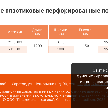
е пластиковые перфорированные по
Длина,
Ширина,
Высота,
Артикул
мм
мм
мм
2110009
800
по
1200
150
2111001
1000
по
Сайт ис
функционирова
использование
а" — Саратов, ул. Шелковичная, д. 99,
тел.:
+7 (904) 240-79-
co
мационный характер и ни при каких условиях не является п
носить изменения в конструкцию и внешний вид техники, не
©
ООО "Поволжская техника", Саратов
, ©
al-studio.ru
, 2026