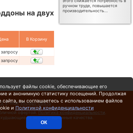
этого снижается потребность в
ручном труде, повышается
производительность...
ддоны на двух
Цена
В Корзину
 запросу
 запросу
пользует файлы cookie, обеспечивающие его
ние и анонимную статистику посещений. Продолжая
 сайта, вы соглашаетесь с использованием файлов
13
,
E-mail:
info@pt-064.ru
okie и
Политикой конфиденциальности
убличной офертой.
Политика конфиденциальности
.
 ухудшающие ее эксплуатационные качества.
ОК