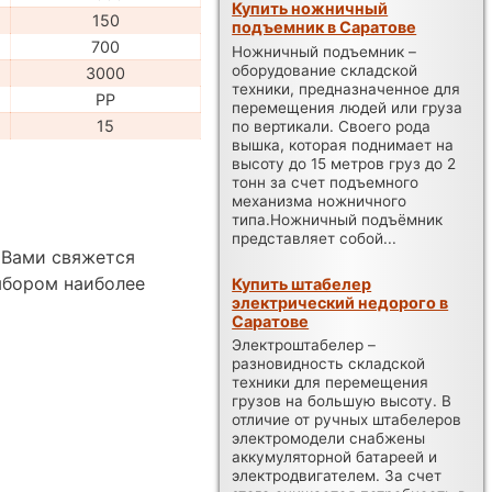
Купить ножничный
150
подъемник в Саратове
700
Ножничный подъемник –
оборудование складской
3000
техники, предназначенное для
PP
перемещения людей или груза
15
по вертикали. Своего рода
вышка, которая поднимает на
высоту до 15 метров груз до 2
тонн за счет подъемного
механизма ножничного
типа.Ножничный подъёмник
представляет собой...
 Вами свяжется
ыбором наиболее
Купить штабелер
электрический недорого в
Саратове
Электроштабелер –
разновидность складской
техники для перемещения
грузов на большую высоту. В
отличие от ручных штабелеров
электромодели снабжены
аккумуляторной батареей и
электродвигателем. За счет