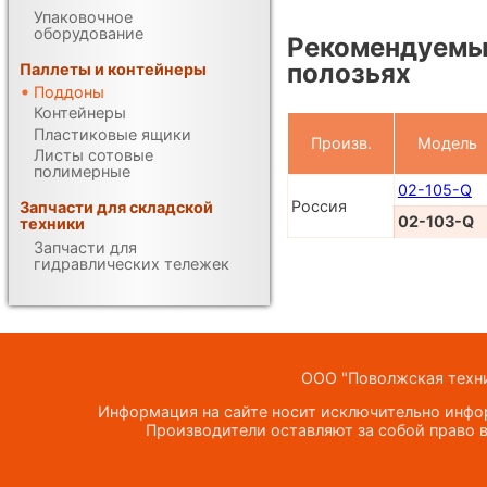
Упаковочное
оборудование
Рекомендуемы
полозьях
Паллеты и контейнеры
Поддоны
Контейнеры
Пластиковые ящики
Произв.
Модель
Листы сотовые
полимерные
02-105-Q
Россия
Запчасти для складской
02-103-Q
техники
Запчасти для
гидравлических тележек
ООО "Поволжская техник
Информация на сайте носит исключительно инфор
Производители оставляют за собой право в