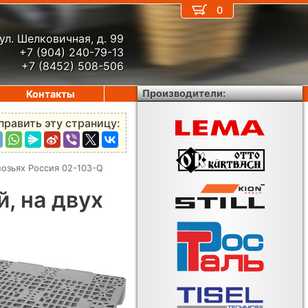
0
ул. Шелковичная, д. 99
+7 (904) 240-79-13
+7 (8452) 508-506
Производители:
Контакты
править эту страницу:
озьях Россия 02-103-Q
, на двух