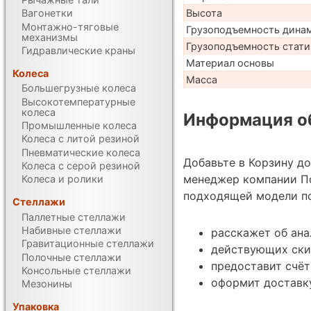
Высота
Вагонетки
Монтажно-тяговые
Грузоподъемность дина
механизмы
Грузоподъемность стати
Гидравлические краны
Материал основы
Колеса
Масса
Большегрузные колеса
Высокотемпературные
колеса
Информация об
Промышленные колеса
Колеса с литой резиной
Пневматические колеса
Добавьте в Корзину д
Колеса с серой резиной
менеджер компании П
Колеса и ролики
подходящей модели по
Стеллажи
Паллетные стеллажи
Набивные стеллажи
расскажет об ана
Гравитационные стеллажи
действующих ски
Полочные стеллажи
предоставит счёт
Консольные стеллажи
оформит доставку
Мезонины
Упаковка