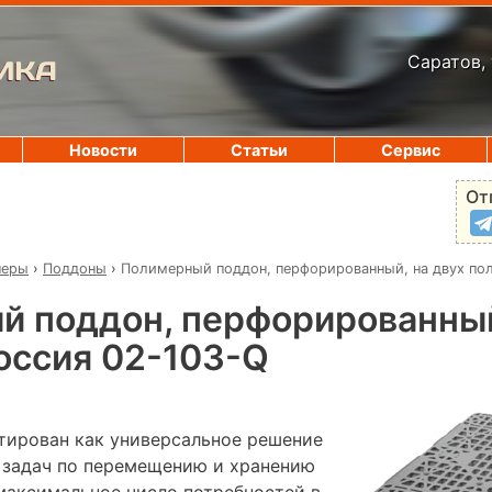
Саратов, 
ИКА
Новости
Статьи
Сервис
От
неры
›
Поддоны
›
Полимерный поддон, перфорированный, на двух пол
 поддон, перфорированный
оссия 02-103-Q
тирован как универсальное решение
 задач по перемещению и хранению
 максимальное число потребностей в