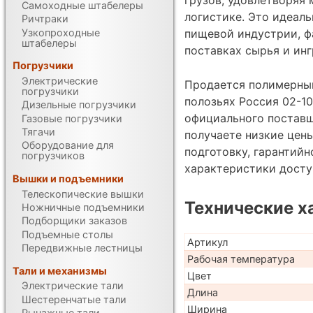
Самоходные штабелеры
логистике. Это идеал
Ричтраки
Узкопроходные
пищевой индустрии, ф
штабелеры
поставках сырья и инг
Погрузчики
Электрические
Продается полимерный
погрузчики
полозьях Россия 02-10
Дизельные погрузчики
официального поставщ
Газовые погрузчики
Тягачи
получаете низкие цен
Оборудование для
подготовку, гарантий
погрузчиков
характеристики дост
Вышки и подъемники
Телескопические вышки
Технические х
Ножничные подъемники
Подборщики заказов
Подъемные столы
Артикул
Передвижные лестницы
Рабочая температура
Тали и механизмы
Цвет
Электрические тали
Длина
Шестеренчатые тали
Ширина
Рычажные тали