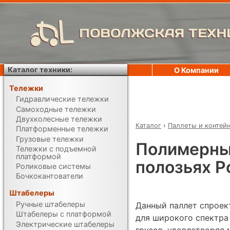
ПОВОЛЖСКАЯ ТЕХН
Каталог техники:
О Компании
Тележки
Гидравлические тележки
Самоходные тележки
Двухколесные тележки
Каталог
›
Паллеты и контей
Платформенные тележки
Грузовые тележки
Полимерный
Тележки с подъемной
платформой
полозьях Р
Роликовые системы
Бочкокантователи
Штабелеры
Ручные штабелеры
Данный паллет спроек
Штабелеры с платформой
для широкого спектра
Электрические штабелеры
грузов, удовлетворяя