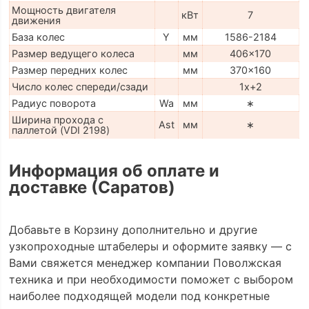
Мощность двигателя
кВт
7
движения
База колес
Y
мм
1586-2184
Размер ведущего колеса
мм
406x170
Размер передних колес
мм
370x160
Число колес спереди/сзади
1x+2
Радиус поворота
Wa
мм
∗
Ширина прохода с
Ast
мм
∗
паллетой (VDI 2198)
Информация об оплате и
доставке (Саратов)
Добавьте в Корзину дополнительно и другие
узкопроходные штабелеры и оформите заявку — с
Вами свяжется менеджер компании Поволжская
техника и при необходимости поможет с выбором
наиболее подходящей модели под конкретные