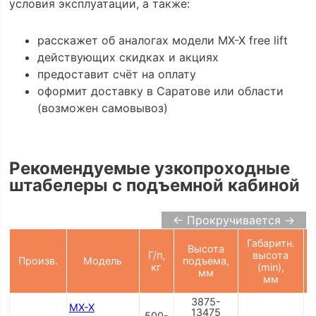
условия эксплуатации, а также:
расскажет об аналогах модели MX-X free lift
действующих скидках и акциях
предоставит счёт на оплату
оформит доставку в Саратове или области
(возможен самовывоз)
Рекомендуемые узкопроходные
штабелеры с подъемной кабиной
← Прокручивается →
Габаритн.
Высота
Г/п,
высота
Произв.
Модель
подъема,
кг
(min),
мм
мм
3875-
MX-X
13475
500-