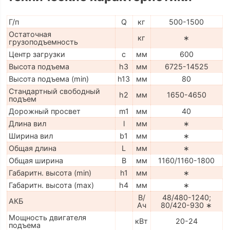
Г/п
Q
кг
500-1500
Остаточная
кг
∗
грузоподъемность
Центр загрузки
c
мм
600
Высота подъема
h3
мм
6725-14525
Высота подъема (min)
h13
мм
80
Стандартный свободный
h2
мм
1650-4650
подъем
Дорожный просвет
m1
мм
40
Длина вил
l
мм
∗
Ширина вил
b1
мм
∗
Общая длина
L
мм
∗
Общая ширина
B
мм
1160/1160-1800
Габаритн. высота (min)
h1
мм
∗
Габаритн. высота (max)
h4
мм
∗
В/
48/480-1240;
АКБ
Ач
80/420-930 ∗
Мощность двигателя
кВт
20-24
подъема