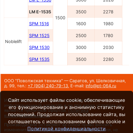
LM E-1535
3500
2278
1500
5
SPM 1516
1600
1980
SPM 1525
2500
1780
Noblelift
SPM 1530
3000
2030
SPM 1535
3500
2280
ООО "Поволжская техника" — Саратов, ул. Шелковичная,
д. 99,
тел.:
+7 (904) 240-79-13
,
E-mail:
info@pt-064.ru
Сайт использует файлы cookie, обеспечивающие
Информация на сайте носит исключительно
информационный характер и ни при каких условиях не
его функционирование и анонимную статистику
является публичной офертой.
Политика
посещений. Продолжая использование сайта, вы
конфиденциальности
.
соглашаетесь с использованием файлов cookie и
Производители оставляют за собой право вносить
Политикой конфиденциальности
изменения в конструкцию и внешний вид техники, не