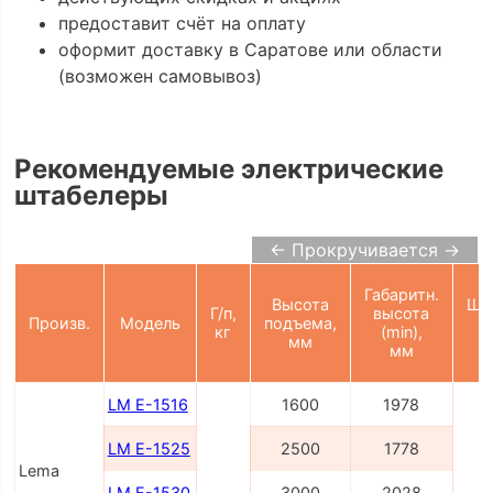
предоставит счёт на оплату
оформит доставку в Саратове или области
(возможен самовывоз)
Рекомендуемые электрические
штабелеры
← Прокручивается →
Габаритн.
Высота
Ши
Г/п,
высота
Произв.
Модель
подъема,
в
кг
(min),
мм
мм
LM E-1516
1600
1978
LM E-1525
2500
1778
Lema
LM E-1530
3000
2028