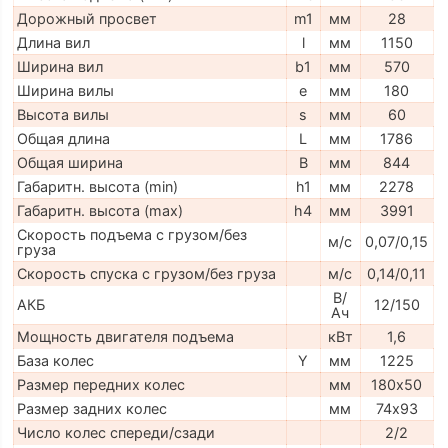
Дорожный просвет
m1
мм
28
Длина вил
l
мм
1150
Ширина вил
b1
мм
570
Ширина вилы
e
мм
180
Высота вилы
s
мм
60
Общая длина
L
мм
1786
Общая ширина
B
мм
844
Габаритн. высота (min)
h1
мм
2278
Габаритн. высота (max)
h4
мм
3991
Скорость подъема с грузом/без
м/с
0,07/0,15
груза
Скорость спуска с грузом/без груза
м/с
0,14/0,11
В/
АКБ
12/150
Ач
Мощность двигателя подъема
кВт
1,6
База колес
Y
мм
1225
Размер передних колес
мм
180х50
Размер задних колес
мм
74х93
Число колес спереди/сзади
2/2