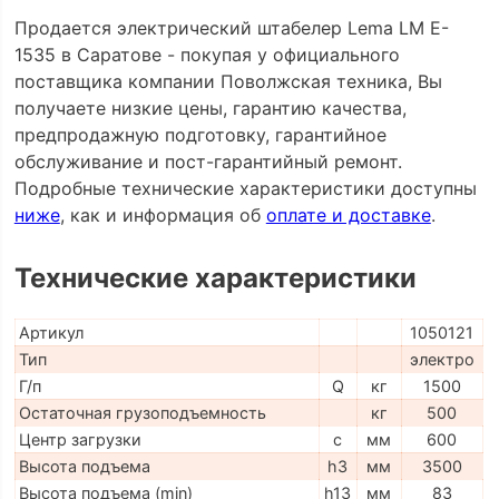
Продается электрический штабелер Lema LM E-
1535 в Саратове - покупая у официального
поставщика компании Поволжская техника, Вы
получаете низкие цены, гарантию качества,
предпродажную подготовку, гарантийное
обслуживание и пост-гарантийный ремонт.
Подробные технические характеристики доступны
ниже
, как и информация об
оплате и доставке
.
Технические характеристики
Артикул
1050121
Тип
электро
Г/п
Q
кг
1500
Остаточная грузоподъемность
кг
500
Центр загрузки
c
мм
600
Высота подъема
h3
мм
3500
Высота подъема (min)
h13
мм
83