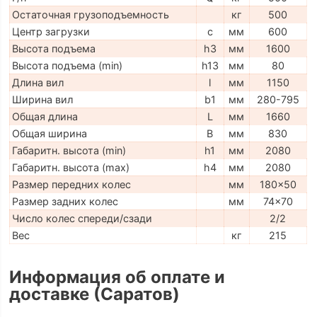
Остаточная грузоподъемность
кг
500
Центр загрузки
c
мм
600
Высота подъема
h3
мм
1600
Высота подъема (min)
h13
мм
80
Длина вил
l
мм
1150
Ширина вил
b1
мм
280-795
Общая длина
L
мм
1660
Общая ширина
B
мм
830
Габаритн. высота (min)
h1
мм
2080
Габаритн. высота (max)
h4
мм
2080
Размер передних колес
мм
180x50
Размер задних колес
мм
74x70
Число колес спереди/сзади
2/2
Вес
кг
215
Информация об оплате и
доставке (Саратов)