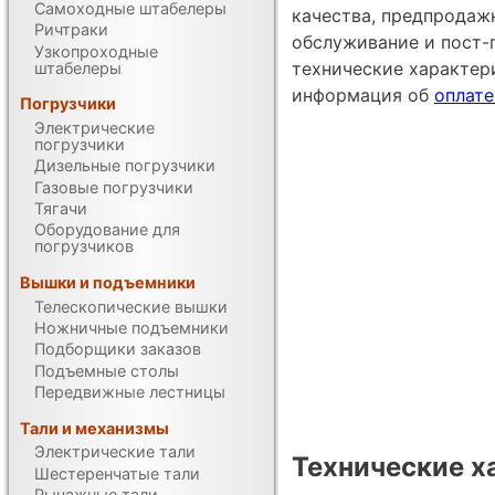
Самоходные штабелеры
качества, предпродаж
Ричтраки
обслуживание и пост-
Узкопроходные
технические характе
штабелеры
информация об
оплате
Погрузчики
Электрические
погрузчики
Дизельные погрузчики
Газовые погрузчики
Тягачи
Оборудование для
погрузчиков
Вышки и подъемники
Телескопические вышки
Ножничные подъемники
Подборщики заказов
Подъемные столы
Передвижные лестницы
Тали и механизмы
Электрические тали
Технические х
Шестеренчатые тали
Рычажные тали