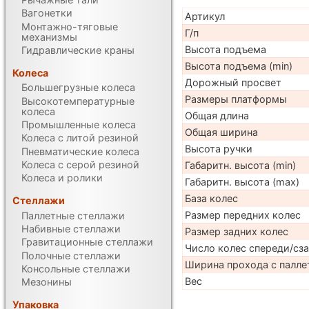
Вагонетки
Артикул
Монтажно-тяговые
Г/п
механизмы
Высота подъема
Гидравлические краны
Высота подъема (min)
Колеса
Дорожный просвет
Большегрузные колеса
Размеры платформы
Высокотемпературные
колеса
Общая длина
Промышленные колеса
Общая ширина
Колеса с литой резиной
Высота ручки
Пневматические колеса
Колеса с серой резиной
Габаритн. высота (min)
Колеса и ролики
Габаритн. высота (max)
База колес
Стеллажи
Размер передних колес
Паллетные стеллажи
Набивные стеллажи
Размер задних колес
Гравитационные стеллажи
Число колес спереди/сз
Полочные стеллажи
Ширина прохода с палле
Консольные стеллажи
Вес
Мезонины
Упаковка