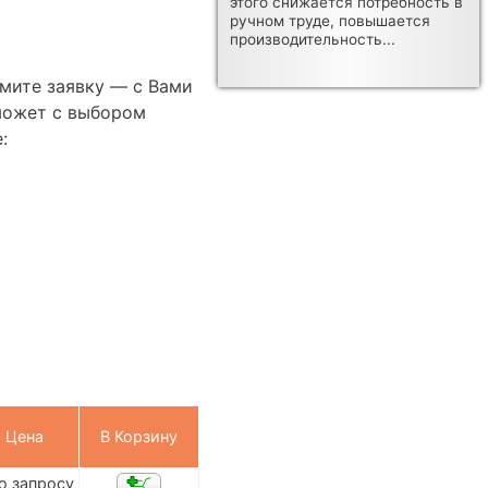
этого снижается потребность в
ручном труде, повышается
производительность...
мите заявку — с Вами
может с выбором
:
Цена
В Корзину
о запросу