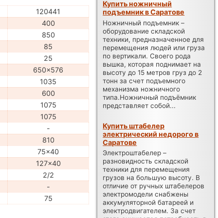
Купить ножничный
120441
подъемник в Саратове
Ножничный подъемник –
400
оборудование складской
850
техники, предназначенное для
85
перемещения людей или груза
по вертикали. Своего рода
25
вышка, которая поднимает на
650x576
высоту до 15 метров груз до 2
тонн за счет подъемного
1035
механизма ножничного
600
типа.Ножничный подъёмник
1075
представляет собой...
1075
Купить штабелер
-
электрический недорого в
810
Саратове
75x40
Электроштабелер –
разновидность складской
127x40
техники для перемещения
2/2
грузов на большую высоту. В
отличие от ручных штабелеров
-
электромодели снабжены
75
аккумуляторной батареей и
электродвигателем. За счет