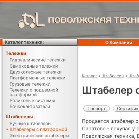
ПОВОЛЖСКАЯ ТЕХН
Каталог техники:
О Компании
Тележки
Гидравлические тележки
Самоходные тележки
Двухколесные тележки
Каталог
›
Штабелеры
›
Штаб
Платформенные тележки
Грузовые тележки
Штабелер 
Тележки с подъемной
платформой
Роликовые системы
Бочкокантователи
Паспорт
Сертифик
Штабелеры
Продается штабелер с
Ручные штабелеры
Саратове - покупая у
Штабелеры с платформой
Электрические штабелеры
Поволжская техника, 