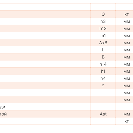
Q
кг
h3
мм
h13
мм
m1
мм
AxB
мм
L
мм
B
мм
h14
мм
h1
мм
h4
мм
Y
мм
мм
мм
ади
той
Ast
мм
кг