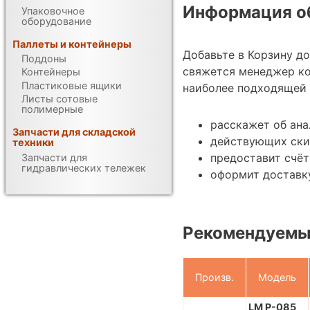
Информация об
Упаковочное
оборудование
Паллеты и контейнеры
Добавьте в Корзину д
Поддоны
свяжется менеджер к
Контейнеры
Пластиковые ящики
наиболее подходящей 
Листы сотовые
полимерные
расскажет об ана
Запчасти для складской
действующих ски
техники
предоставит счёт
Запчасти для
гидравлических тележек
оформит доставку
Рекомендуемы
Произв.
Модель
LM P-085