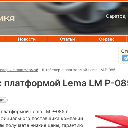
Саратов, 
ИКА
Новости
Статьи
Сервис
От
елеры с платформой
›
Штабелер с платформой Lema LM P-085
с платформой Lema LM P-08
ат
 платформой Lema LM P-085 в
 официального поставщика компании
Вы получаете низкие цены, гарантию