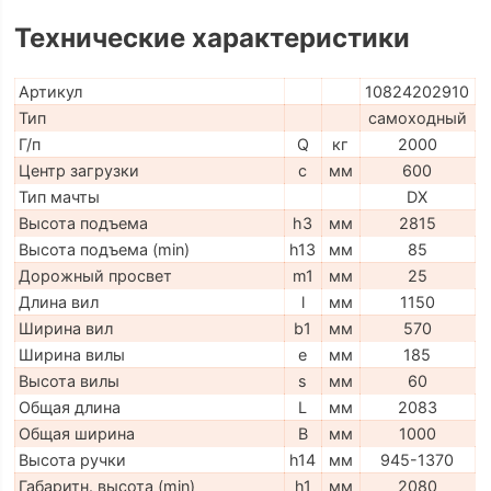
Технические характеристики
Артикул
10824202910
Тип
самоходный
Г/п
Q
кг
2000
Центр загрузки
c
мм
600
Тип мачты
DX
Высота подъема
h3
мм
2815
Высота подъема (min)
h13
мм
85
Дорожный просвет
m1
мм
25
Длина вил
l
мм
1150
Ширина вил
b1
мм
570
Ширина вилы
e
мм
185
Высота вилы
s
мм
60
Общая длина
L
мм
2083
Общая ширина
B
мм
1000
Высота ручки
h14
мм
945-1370
Габаритн. высота (min)
h1
мм
2080