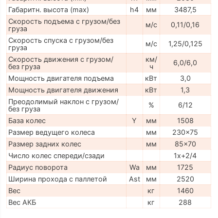
Габаритн. высота (max)
h4
мм
3487,5
Скорость подъема с грузом/без
м/с
0,11/0,16
груза
Скорость спуска с грузом/без
м/с
1,25/0,125
груза
Скорость движения с грузом/
км/
6,0/6,0
без груза
ч
Мощность двигателя подъема
кВт
3,0
Мощность двигателя движения
кВт
1,3
Преодолимый наклон с грузом/
%
6/12
без груза
База колес
Y
мм
1508
Размер ведущего колеса
мм
230x75
Размер задних колес
мм
85x70
Число колес спереди/сзади
1x+2/4
Радиус поворота
Wa
мм
1725
Ширина прохода с паллетой
Ast
мм
2520
Вес
кг
1460
Вес АКБ
кг
288