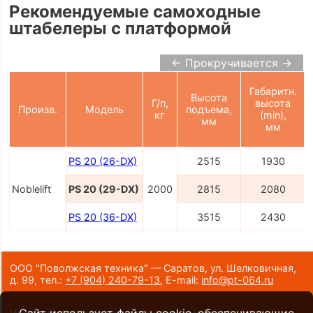
Рекомендуемые самоходные
штабелеры с платформой
← Прокручивается →
Габаритн.
Высота
Г/п,
высота
Произв.
Модель
подъема,
кг
(min),
мм
мм
PS 20 (26-DX)
2515
1930
Noblelift
PS 20 (29-DX)
2000
2815
2080
PS 20 (36-DX)
3515
2430
ООО "Поволжская техника" — Саратов, ул. Шелковичная,
д. 99,
тел.:
+7 (904) 240-79-13
,
E-mail:
info@pt-064.ru
Сайт использует файлы cookie, обеспечивающие