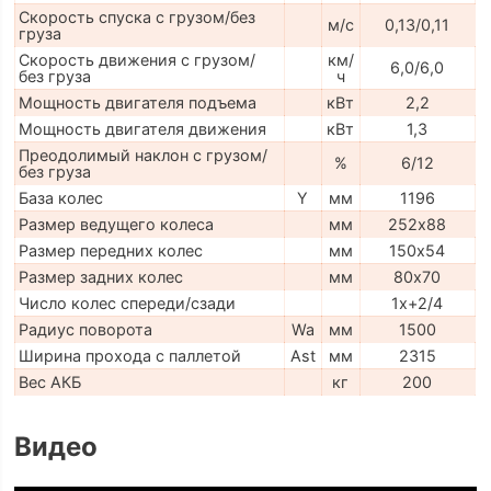
Скорость спуска с грузом/без
м/с
0,13/0,11
груза
Скорость движения с грузом/
км/
6,0/6,0
без груза
ч
Мощность двигателя подъема
кВт
2,2
Мощность двигателя движения
кВт
1,3
Преодолимый наклон с грузом/
%
6/12
без груза
База колес
Y
мм
1196
Размер ведущего колеса
мм
252х88
Размер передних колес
мм
150х54
Размер задних колес
мм
80х70
Число колес спереди/сзади
1x+2/4
Радиус поворота
Wa
мм
1500
Ширина прохода с паллетой
Ast
мм
2315
Вес АКБ
кг
200
Видео