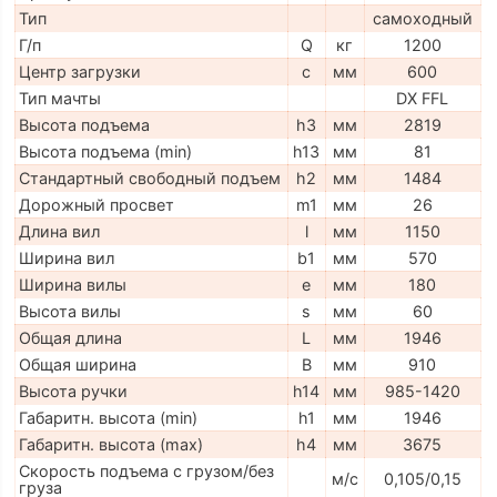
Тип
самоходный
Г/п
Q
кг
1200
Центр загрузки
c
мм
600
Тип мачты
DX FFL
Высота подъема
h3
мм
2819
Высота подъема (min)
h13
мм
81
Стандартный свободный подъем
h2
мм
1484
Дорожный просвет
m1
мм
26
Длина вил
l
мм
1150
Ширина вил
b1
мм
570
Ширина вилы
e
мм
180
Высота вилы
s
мм
60
Общая длина
L
мм
1946
Общая ширина
B
мм
910
Высота ручки
h14
мм
985-1420
Габаритн. высота (min)
h1
мм
1946
Габаритн. высота (max)
h4
мм
3675
Скорость подъема с грузом/без
м/с
0,105/0,15
груза