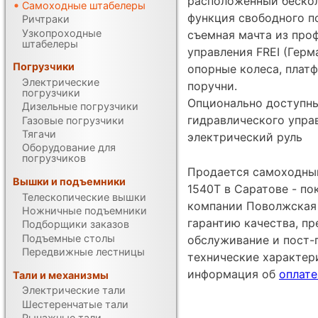
расположенный бескол
Самоходные штабелеры
функция свободного под
Ричтраки
Узкопроходные
съемная мачта из проф
штабелеры
управления FREI (Герм
Погрузчики
опорные колеса, плат
Электрические
поручни.
погрузчики
Опционально доступны
Дизельные погрузчики
гидравлического управ
Газовые погрузчики
Тягачи
электрический руль
Оборудование для
погрузчиков
Продается самоходный
Вышки и подъемники
1540T в Саратове - п
Телескопические вышки
компании Поволжская 
Ножничные подъемники
гарантию качества, п
Подборщики заказов
Подъемные столы
обслуживание и пост-
Передвижные лестницы
технические характе
информация об
оплате
Тали и механизмы
Электрические тали
Шестеренчатые тали
Рычажные тали