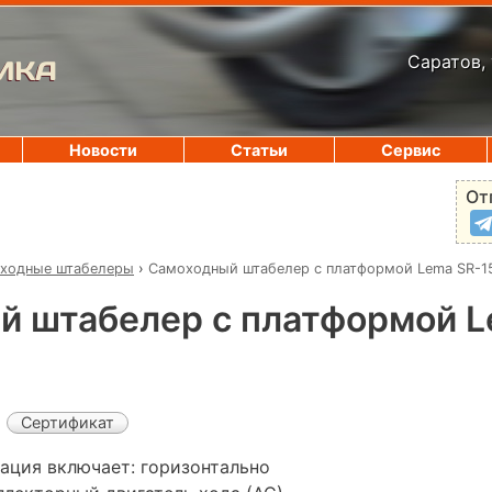
Саратов, 
ИКА
Новости
Статьи
Сервис
От
ходные штабелеры
›
Самоходный штабелер с платформой Lema SR-1
й штабелер с платформой L
Сертификат
ация включает: горизонтально