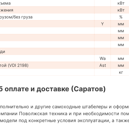
дъема
кВт
ижения
кВт
рузом/без груза
%
Y
мм
мм
мм
мм
ади
Wa
мм
ой (VDI 2198)
Ast
мм
кг
 оплате и доставке (Саратов)
ополнительно и другие самоходные штабелеры и оформ
омпании Поволжская техника и при необходимости по
модели под конкретные условия эксплуатации, а также