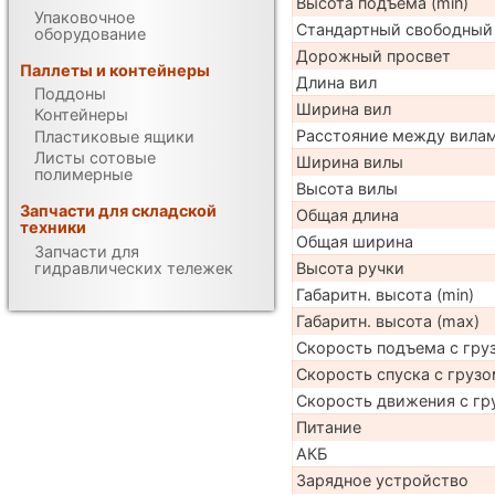
Высота подъема (min)
Упаковочное
Стандартный свободный
оборудование
Дорожный просвет
Паллеты и контейнеры
Длина вил
Поддоны
Ширина вил
Контейнеры
Расстояние между вила
Пластиковые ящики
Листы сотовые
Ширина вилы
полимерные
Высота вилы
Запчасти для складской
Общая длина
техники
Общая ширина
Запчасти для
гидравлических тележек
Высота ручки
Габаритн. высота (min)
Габаритн. высота (max)
Скорость подъема с груз
Скорость спуска с грузо
Скорость движения с гр
Питание
АКБ
Зарядное устройство