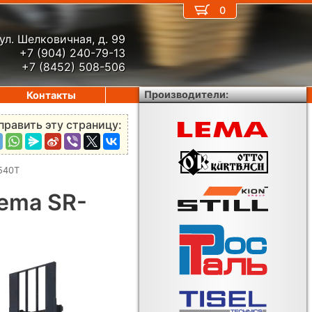
0
ул. Шелковичная, д. 99
+7 (904) 240-79-13
+7 (8452) 508-506
Производители:
Контакты
править эту страницу:
540T
ema SR-