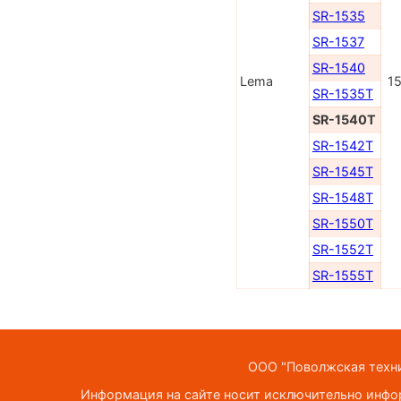
SR-1535
SR-1537
SR-1540
Lema
1
SR-1535T
SR-1540T
SR-1542T
SR-1545T
SR-1548T
SR-1550T
SR-1552T
SR-1555T
ООО "Поволжская техник
Информация на сайте носит исключительно инфор