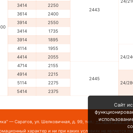
24/21
3414
2250
2443
3614
2400
3914
2550
500
3414
1735
3914
1895
4114
1955
4414
2055
24/24
4714
2155
4914
2215
2445
5114
2275
24/28
5414
2375
Сайт ис
функционирова
использование
а" — Саратов, ул. Шелковичная, д. 99,
тел.:
+7 (904) 240-79-
co
мационный характер и ни при каких условиях не является п