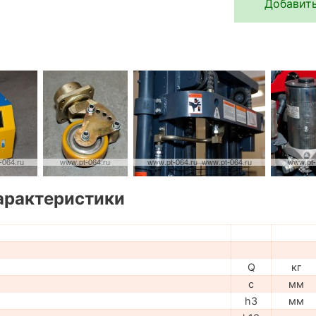
Добавить
арактеристики
Q
кг
c
мм
h3
мм