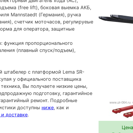
лекторный двигатель хода (АС),
ъема (free lift), боковая выемка АКБ,
иля Mannstaedt (Германия), ручка
ания), счетчик моточасов, регулируеые
форма для оператора, защитные
: функция пропорционального
ления (плавный спуск/подъем),
 штабелер с платформой Lema SR-
окупая у официального поставщика
техника, Вы получаете низкие цены,
редпродажную подготовку, гарантийное
гарантийный ремонт. Подробные
ристики доступны
ниже
, как и
 и доставке
.
Цена