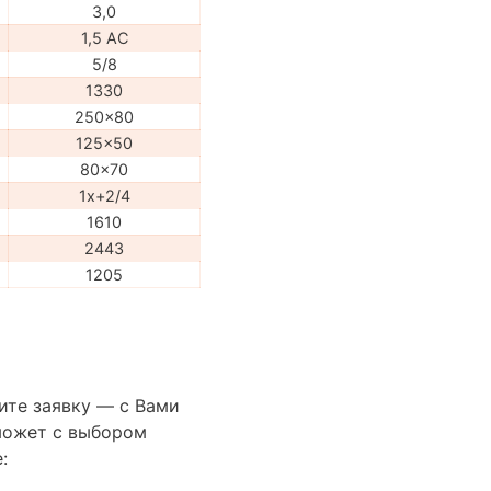
3,0
1,5 AC
5/8
1330
250x80
125x50
80x70
1x+2/4
1610
2443
1205
ите заявку — с Вами
может с выбором
: