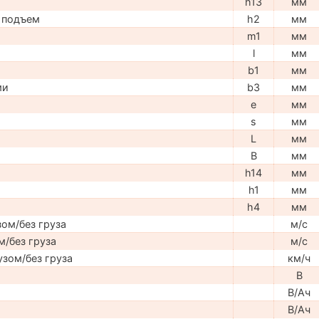
h13
мм
 подъем
h2
мм
m1
мм
l
мм
b1
мм
ми
b3
мм
e
мм
s
мм
L
мм
B
мм
h14
мм
h1
мм
h4
мм
ом/без груза
м/с
м/без груза
м/с
узом/без груза
км/ч
В
В/Ач
В/Ач