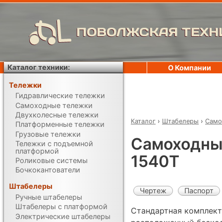
ПОВОЛЖСКАЯ ТЕХН
Каталог техники:
О Компании
Тележки
Гидравлические тележки
Самоходные тележки
Двухколесные тележки
Каталог
›
Штабелеры
›
Само
Платформенные тележки
Грузовые тележки
Самоходны
Тележки с подъемной
платформой
1540T
Роликовые системы
Бочкокантователи
Штабелеры
Чертеж
Паспорт
Ручные штабелеры
Штабелеры с платформой
Стандартная комплект
Электрические штабелеры