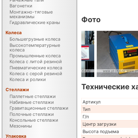
Вагонетки
Монтажно-тяговые
механизмы
Фото
Гидравлические краны
Колеса
Большегрузные колеса
Высокотемпературные
колеса
Промышленные колеса
Колеса с литой резиной
Пневматические колеса
Колеса с серой резиной
Колеса и ролики
Технические х
Стеллажи
Паллетные стеллажи
Артикул
Набивные стеллажи
Гравитационные стеллажи
Тип
Полочные стеллажи
Г/п
Консольные стеллажи
Центр загрузки
Мезонины
Высота подъема
Упаковка