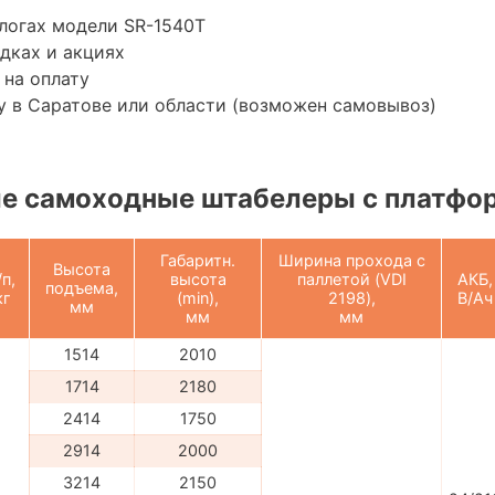
логах модели SR-1540T
дках и акциях
 на оплату
 в Саратове или области (возможен самовывоз)
е самоходные штабелеры с платфо
Габаритн.
Ширина прохода с
Высота
/п,
высота
паллетой (VDI
АКБ,
подъема,
кг
(min),
2198),
В/Ач
мм
мм
мм
1514
2010
1714
2180
2414
1750
2914
2000
3214
2150