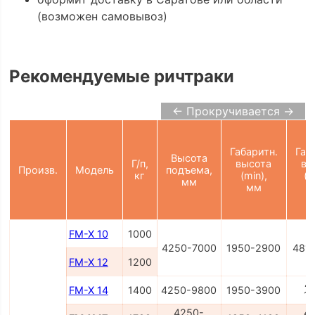
(возможен самовывоз)
Рекомендуемые ричтраки
← Прокручивается →
Габаритн.
Габ
Высота
Г/п,
высота
вы
Произв.
Модель
подъема,
кг
(min),
(m
мм
мм
FM-X 10
1000
4250-7000
1950-2900
481
FM-X 12
1200
4
FM-X 14
1400
4250-9800
1950-3900
1
4250-
4