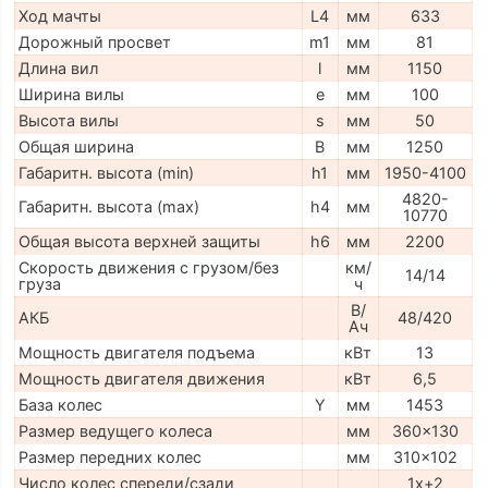
Ход мачты
L4
мм
633
Дорожный просвет
m1
мм
81
Длина вил
l
мм
1150
Ширина вилы
e
мм
100
Высота вилы
s
мм
50
Общая ширина
B
мм
1250
Габаритн. высота (min)
h1
мм
1950-4100
4820-
Габаритн. высота (max)
h4
мм
10770
Общая высота верхней защиты
h6
мм
2200
Скорость движения с грузом/без
км/
14/14
груза
ч
В/
АКБ
48/420
Ач
Мощность двигателя подъема
кВт
13
Мощность двигателя движения
кВт
6,5
База колес
Y
мм
1453
Размер ведущего колеса
мм
360x130
Размер передних колес
мм
310x102
Число колес спереди/сзади
1x+2