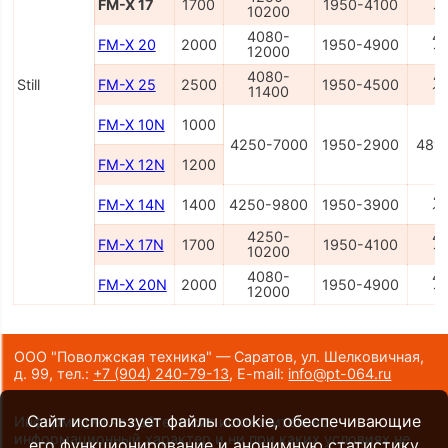
FM-X 17
1700
1950-4100
10200
1
4080-
4
FM-X 20
2000
1950-4900
12000
1
4080-
4
Still
FM-X 25
2500
1950-4500
11400
1
FM-X 10N
1000
4250-7000
1950-2900
481
FM-X 12N
1200
4
FM-X 14N
1400
4250-9800
1950-3900
1
4250-
4
FM-X 17N
1700
1950-4100
10200
1
4080-
4
FM-X 20N
2000
1950-4900
12000
1
ООО "Поволжская техника" — Саратов, ул. Шелковичная,
д. 99,
тел.:
+7 (904) 240-79-13
,
E-mail:
info@pt-064.ru
Сайт использует файлы cookie, обеспечивающие
Информация на сайте носит исключительно
информационный характер и ни при каких условиях не
его функционирование и анонимную статистику