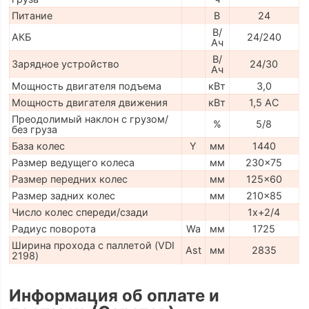
Питание
В
24
В/
АКБ
24/240
Ач
В/
Зарядное устройство
24/30
Ач
Мощность двигателя подъема
кВт
3,0
Мощность двигателя движения
кВт
1,5 АС
Преодолимый наклон с грузом/
%
5/8
без груза
База колес
Y
мм
1440
Размер ведущего колеса
мм
230x75
Размер передних колес
мм
125x60
Размер задних колес
мм
210x85
Число колес спереди/сзади
1x+2/4
Радиус поворота
Wa
мм
1725
Ширина прохода с паллетой (VDI
Ast
мм
2835
2198)
Информация об оплате и