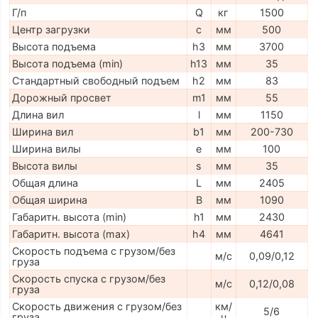
Г/п
Q
кг
1500
Центр загрузки
c
мм
500
Высота подъема
h3
мм
3700
Высота подъема (min)
h13
мм
35
Стандартный свободный подъем
h2
мм
83
Дорожный просвет
m1
мм
55
Длина вил
l
мм
1150
Ширина вил
b1
мм
200-730
Ширина вилы
e
мм
100
Высота вилы
s
мм
35
Общая длина
L
мм
2405
Общая ширина
B
мм
1090
Габаритн. высота (min)
h1
мм
2430
Габаритн. высота (max)
h4
мм
4641
Скорость подъема с грузом/без
м/с
0,09/0,12
груза
Скорость спуска с грузом/без
м/с
0,12/0,08
груза
Скорость движения с грузом/без
км/
5/6
груза
ч