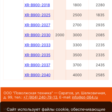
XR-B900-2018
1800
2280
XR-B900-2025
2500
1835
XR-B900-2027
2700
2935
XR-B900-2030
2000
3000
2085
XR-B900-2033
3300
2235
XR-B900-2035
3500
2335
XR-B900-2037
3700
2435
XR-B900-2040
4000
2585
ООО "Поволжская техника" — Саратов, ул. Шелковичная,
д. 99,
тел.:
+7 (904) 240-79-13
,
E-mail:
info@pt-064.ru
Сайт использует файлы cookie, обеспечивающие
Информация на сайте носит исключительно