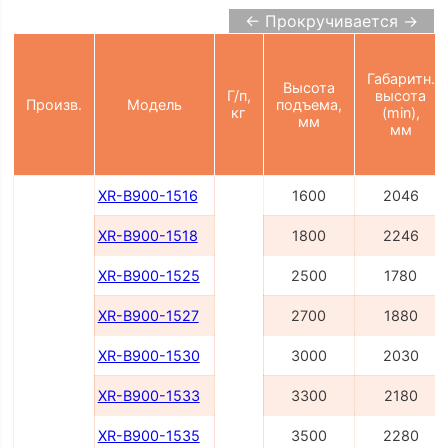
← Прокручивается →
Габаритн.
Высота
Г/п,
высота
Произв.
Модель
подъема,
кг
(min),
мм
мм
XR-B900-1516
1600
2046
XR-B900-1518
1800
2246
XR-B900-1525
2500
1780
XR-B900-1527
2700
1880
XR-B900-1530
3000
2030
XR-B900-1533
3300
2180
XR-B900-1535
3500
2280