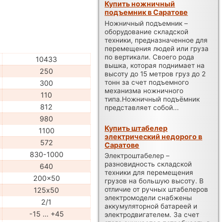
Купить ножничный
подъемник в Саратове
Ножничный подъемник –
оборудование складской
техники, предназначенное для
перемещения людей или груза
по вертикали. Своего рода
10433
вышка, которая поднимает на
250
высоту до 15 метров груз до 2
тонн за счет подъемного
300
механизма ножничного
110
типа.Ножничный подъёмник
812
представляет собой...
980
Купить штабелер
1100
электрический недорого в
572
Саратове
830-1000
Электроштабелер –
разновидность складской
640
техники для перемещения
200x50
грузов на большую высоту. В
отличие от ручных штабелеров
125х50
электромодели снабжены
2/1
аккумуляторной батареей и
-15 … +45
электродвигателем. За счет