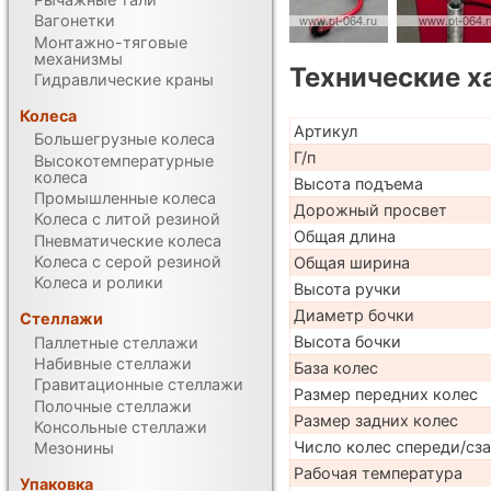
Вагонетки
Монтажно-тяговые
механизмы
Технические х
Гидравлические краны
Колеса
Артикул
Большегрузные колеса
Г/п
Высокотемпературные
колеса
Высота подъема
Промышленные колеса
Дорожный просвет
Колеса с литой резиной
Общая длина
Пневматические колеса
Колеса с серой резиной
Общая ширина
Колеса и ролики
Высота ручки
Диаметр бочки
Стеллажи
Высота бочки
Паллетные стеллажи
Набивные стеллажи
База колес
Гравитационные стеллажи
Размер передних колес
Полочные стеллажи
Размер задних колес
Консольные стеллажи
Число колес спереди/сз
Мезонины
Рабочая температура
Упаковка