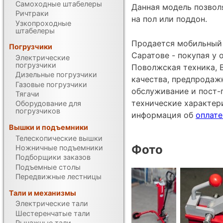
Самоходные штабелеры
Данная модель позвол
Ричтраки
на пол или поддон.
Узкопроходные
штабелеры
Продается мобильный 
Погрузчики
Саратове - покупая у
Электрические
погрузчики
Поволжская техника, 
Дизельные погрузчики
качества, предпродаж
Газовые погрузчики
обслуживание и пост-
Тягачи
технические характе
Оборудование для
погрузчиков
информация об
оплате
Вышки и подъемники
Телескопические вышки
Фото
Ножничные подъемники
Подборщики заказов
Подъемные столы
Передвижные лестницы
Тали и механизмы
Электрические тали
Шестеренчатые тали
Рычажные тали