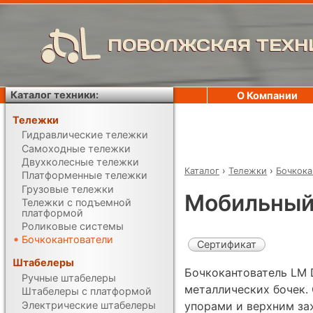
ПОВОЛЖСКАЯ ТЕХН
Каталог техники:
О Компании
Тележки
Гидравлические тележки
Самоходные тележки
Двухколесные тележки
Каталог
›
Тележки
›
Бочкока
Платформенные тележки
Грузовые тележки
Мобильный
Тележки с подъемной
платформой
Роликовые системы
Бочкокантователи
Сертификат
Штабелеры
Бочкокантователь LM 
Ручные штабелеры
металлических бочек.
Штабелеры с платформой
Электрические штабелеры
упорами и верхним за