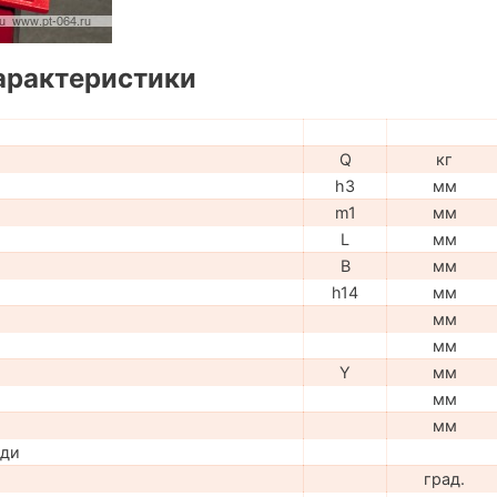
арактеристики
Q
кг
h3
мм
m1
мм
L
мм
B
мм
h14
мм
мм
мм
Y
мм
мм
мм
ади
град.