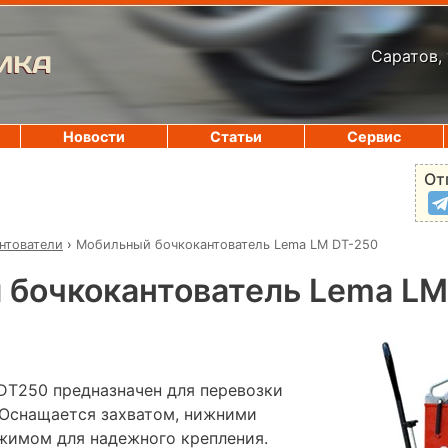
Саратов, 
ИКА
Новости
Статьи
Сервис
От
нтователи
›
Мобильный бочкокантователь Lema LM DT-250
 бочкокантователь Lema LM
DT250 предназначен для перевозки
 Оснащается захватом, нижними
жимом для надежного крепления.