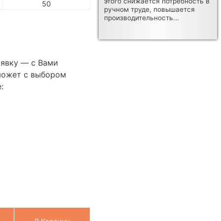
этого снижается потребность в
50
ручном труде, повышается
производительность...
аявку — с Вами
может с выбором
: