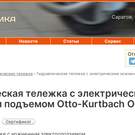
Саратов, 
ИКА
Новости
Статьи
Сервис
От
ические тележки
›
Гидравлическая тележка с электрическим ножни
ская тележка с электриче
подъемом Otto-Kurtbach O
Сертификат
жки с ножничным электроподъемом