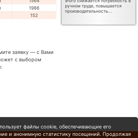
м
1564
этого снижается потребность в
ручном труде, повышается
м
1986
производительность...
152
мите заявку — с Вами
может с выбором
:
пользует файлы cookie, обеспечивающие его
ние и анонимную статистику посещений. Продолжая