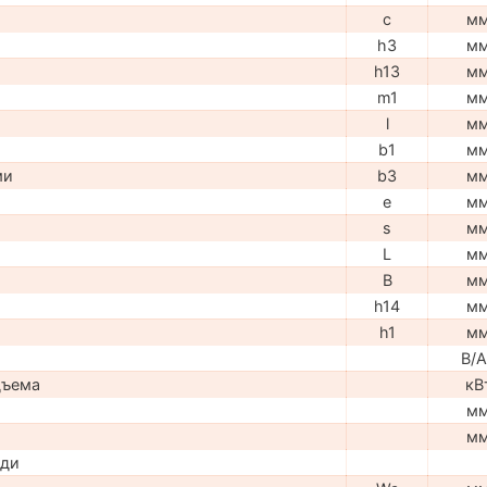
c
м
h3
м
h13
м
m1
м
l
м
b1
м
ми
b3
м
e
м
s
м
L
м
B
м
h14
м
h1
м
В/А
дъема
кВ
м
м
ади