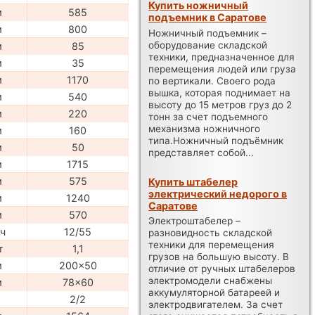
Купить ножничный
м
585
подъемник в Саратове
м
800
Ножничный подъемник –
оборудование складской
м
85
техники, предназначенное для
м
35
перемещения людей или груза
м
1170
по вертикали. Своего рода
вышка, которая поднимает на
м
540
высоту до 15 метров груз до 2
м
220
тонн за счет подъемного
механизма ножничного
м
160
типа.Ножничный подъёмник
м
50
представляет собой...
м
1715
м
575
Купить штабелер
электрический недорого в
м
1240
Саратове
м
570
Электроштабелер –
ч
12/55
разновидность складской
техники для перемещения
т
1,1
грузов на большую высоту. В
м
200x50
отличие от ручных штабелеров
электромодели снабжены
м
78x60
аккумуляторной батареей и
2/2
электродвигателем. За счет