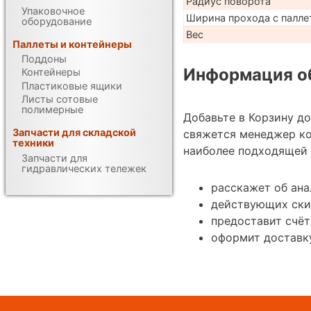
Радиус поворота
Упаковочное
Ширина прохода с палле
оборудование
Вес
Паллеты и контейнеры
Поддоны
Информация об
Контейнеры
Пластиковые ящики
Листы сотовые
полимерные
Добавьте в Корзину д
Запчасти для складской
свяжется менеджер к
техники
наиболее подходящей 
Запчасти для
гидравлических тележек
расскажет об ана
действующих ски
предоставит счёт
оформит доставку