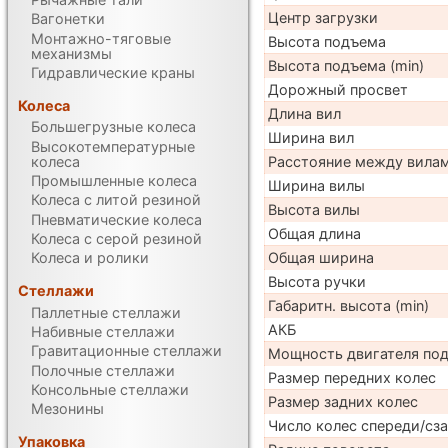
Центр загрузки
Вагонетки
Монтажно-тяговые
Высота подъема
механизмы
Высота подъема (min)
Гидравлические краны
Дорожный просвет
Колеса
Длина вил
Большегрузные колеса
Ширина вил
Высокотемпературные
колеса
Расстояние между вила
Промышленные колеса
Ширина вилы
Колеса с литой резиной
Высота вилы
Пневматические колеса
Общая длина
Колеса с серой резиной
Общая ширина
Колеса и ролики
Высота ручки
Стеллажи
Габаритн. высота (min)
Паллетные стеллажи
АКБ
Набивные стеллажи
Гравитационные стеллажи
Мощность двигателя по
Полочные стеллажи
Размер передних колес
Консольные стеллажи
Размер задних колес
Мезонины
Число колес спереди/сз
Упаковка