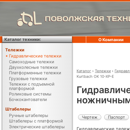
ПОВОЛЖСКАЯ ТЕХН
Каталог техники:
О Компании
Тележки
Гидравлические тележки
Самоходные тележки
Двухколесные тележки
Каталог
›
Тележки
›
Гидравл
Платформенные тележки
Kurtbach OK 10-XP-E
Грузовые тележки
Тележки с подъемной
Гидравличе
платформой
Роликовые системы
ножничным 
Бочкокантователи
Штабелеры
Ручные штабелеры
Чертеж
Паспорт
Штабелеры с платформой
Электрические штабелеры
Гидравлические теле