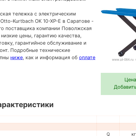
ская тележка с электрическим
tto-Kurtbach OK 10-XP-E в Саратове -
го поставщика компании Поволжская
 низкие цены, гарантию качества,
овку, гарантийное обслуживание и
онт. Подробные технические
упны
ниже
, как и информация об
оплате
Цена
Добавить
арактеристики
Q
кг