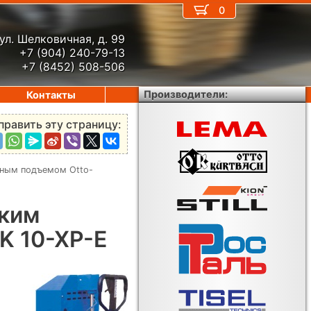
0
ул. Шелковичная, д. 99
+7 (904) 240-79-13
+7 (8452) 508-506
Производители:
Контакты
править эту страницу:
чным подъемом Otto-
ским
K 10-XP-E