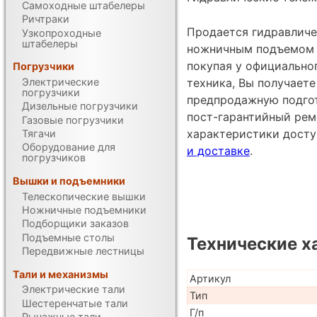
Самоходные штабелеры
Ричтраки
Продается гидравличе
Узкопроходные
штабелеры
ножничным подъемом O
покупая у официально
Погрузчики
Электрические
техника, Вы получаете
погрузчики
предпродажную подгот
Дизельные погрузчики
пост-гарантийный рем
Газовые погрузчики
характеристики дост
Тягачи
Оборудование для
и доставке
.
погрузчиков
Вышки и подъемники
Телескопические вышки
Ножничные подъемники
Подборщики заказов
Подъемные столы
Технические х
Передвижные лестницы
Тали и механизмы
Артикул
Электрические тали
Тип
Шестеренчатые тали
Г/п
Рычажные тали