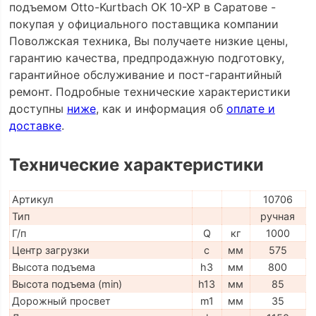
подъемом Otto-Kurtbach OK 10-XP в Саратове -
покупая у официального поставщика компании
Поволжская техника, Вы получаете низкие цены,
гарантию качества, предпродажную подготовку,
гарантийное обслуживание и пост-гарантийный
ремонт. Подробные технические характеристики
доступны
ниже
, как и информация об
оплате и
доставке
.
Технические характеристики
Артикул
10706
Тип
ручная
Г/п
Q
кг
1000
Центр загрузки
c
мм
575
Высота подъема
h3
мм
800
Высота подъема (min)
h13
мм
85
Дорожный просвет
m1
мм
35