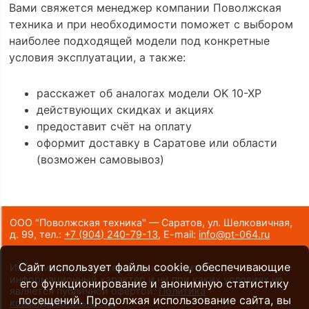
Вами свяжется менеджер компании Поволжская
техника и при необходимости поможет с выбором
наиболее подходящей модели под конкретные
условия эксплуатации, а также:
расскажет об аналогах модели OK 10-XP
действующих скидках и акциях
предоставит счёт на оплату
оформит доставку в Саратове или области
(возможен самовывоз)
ООО "Поволжская техника" — Саратов, ул. Шелковичная,
д. 99,
тел.:
+7 (904) 240-79-13
,
E-mail:
info@pt-064.ru
Сайт использует файлы cookie, обеспечивающие
Информация на сайте носит исключительно
информационный характер и ни при каких условиях не
его функционирование и анонимную статистику
является публичной офертой.
Политика
посещений. Продолжая использование сайта, вы
конфиденциальности
.