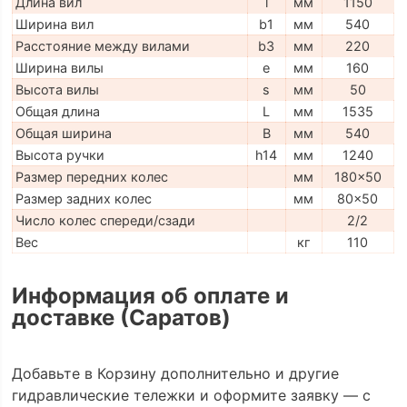
Длина вил
l
мм
1150
Ширина вил
b1
мм
540
Расстояние между вилами
b3
мм
220
Ширина вилы
e
мм
160
Высота вилы
s
мм
50
Общая длина
L
мм
1535
Общая ширина
B
мм
540
Высота ручки
h14
мм
1240
Размер передних колес
мм
180x50
Размер задних колес
мм
80x50
Число колес спереди/сзади
2/2
Вес
кг
110
Информация об оплате и
доставке (Саратов)
Добавьте в Корзину дополнительно и другие
гидравлические тележки и оформите заявку — с