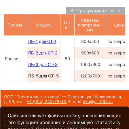
← Прокручивается →
Размеры
Г/п,
Произв.
Модель
платформы,
Цена
кг
мм
ПБ-1 для СТ-1
800х500
по запрос
ПБ-2 для СТ-2
900х600
по запрос
Россия
50
ПБ-3 для СТ-3
1000х600
по запрос
ПБ-5 для СТ-5
1200х700
по запрос
ООО "Поволжская техника" — Саратов, ул. Шелковичная,
д. 99,
тел.:
+7 (904) 240-79-13
,
E-mail:
info@pt-064.ru
Сайт использует файлы cookie, обеспечивающие
Информация на сайте носит исключительно
информационный характер и ни при каких условиях не
его функционирование и анонимную статистику
является публичной офертой.
Политика