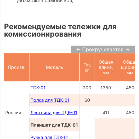
(возможен самовывоз)
Рекомендуемые тележки для
комиссионирования
← Прокручивается →
Общая
Общая
Г/п,
Произв.
Модель
длина,
ширина
кг
мм
мм
TDK-01
200
1350
450
Полка для ТДК-01
60
Россия
Лестница для ТДК-01
411
480
Планшет для ТДК-01
Ручка для ТДК-01