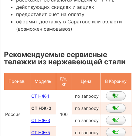
действующих скидках и акциях
предоставит счёт на оплату
оформит доставку в Саратове или области
(возможен самовывоз)
Рекомендуемые сервисные
тележки из нержавеющей стали
Г/п,
Произв.
Модель
Цена
В Корзину
кг
СТ НЖ-1
по запросу
СТ НЖ-2
по запросу
Россия
100
СТ НЖ-3
по запросу
СТ НЖ-5
по запросу