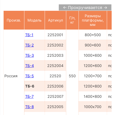
← Прокручивается →
Размеры
Г/п,
Произв.
Модель
Артикул
платформы,
кг
мм
ТБ-1
2252001
800x500
по 
ТБ-2
2252002
900x600
по 
ТБ-3
2252003
1000x600
по 
ТБ-4
2252004
1200x600
по 
Россия
ТБ-5
22520
550
1200x700
по 
ТБ-6
2252006
1200x800
по 
ТБ-7
2252007
1400x800
по 
ТБ-8
2252005
1000х700
по 