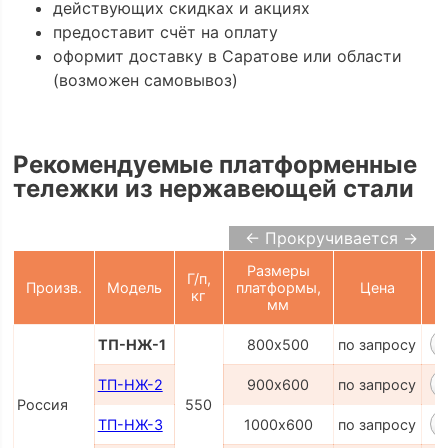
действующих скидках и акциях
предоставит счёт на оплату
оформит доставку в Саратове или области
(возможен самовывоз)
Рекомендуемые платформенные
тележки из нержавеющей стали
← Прокручивается →
Размеры
Г/п,
Произв.
Модель
платформы,
Цена
кг
К
мм
ТП-НЖ-1
800х500
по запросу
ТП-НЖ-2
900х600
по запросу
Россия
550
ТП-НЖ-3
1000х600
по запросу