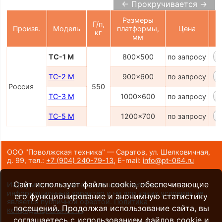
← Прокручивается →
Размеры
Г/п,
Произв.
Модель
платформы,
Цена
кг
К
мм
ТС-1 М
800x500
по запросу
ТС-2 М
900x600
по запросу
Россия
550
ТС-3 М
1000x600
по запросу
ТС-5 М
1200x700
по запросу
ООО "Поволжская техника" — Саратов, ул. Шелковичная,
д. 99,
тел.:
+7 (904) 240-79-13
,
E-mail:
info@pt-064.ru
Сайт использует файлы cookie, обеспечивающие
Информация на сайте носит исключительно
информационный характер и ни при каких условиях не
его функционирование и анонимную статистику
является публичной офертой.
Политика
посещений. Продолжая использование сайта, вы
конфиденциальности
.
соглашаетесь с использованием файлов cookie и