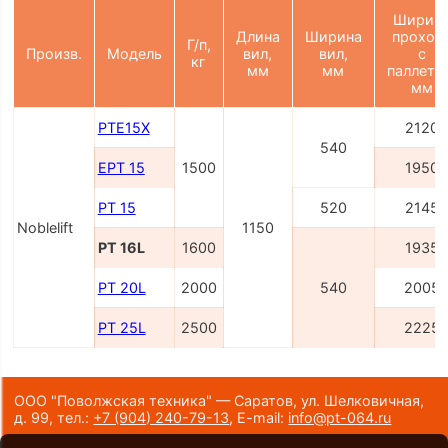
Ширин
Длина
Ширина
проход
Г/п,
Произв.
Модель
вил,
вил,
с
кг
мм
мм
паллето
мм
PTE15X
2120
540
EPT 15
1500
1950
PT 15
520
2145
Noblelift
1150
PT 16L
1600
1935
PT 20L
2000
540
2005
PT 25L
2500
2225
ООО "Поволжская техника" — Саратов, ул. Шелковичная,
д. 99,
тел.:
+7 (904) 240-79-13
,
E-mail:
info@pt-064.ru