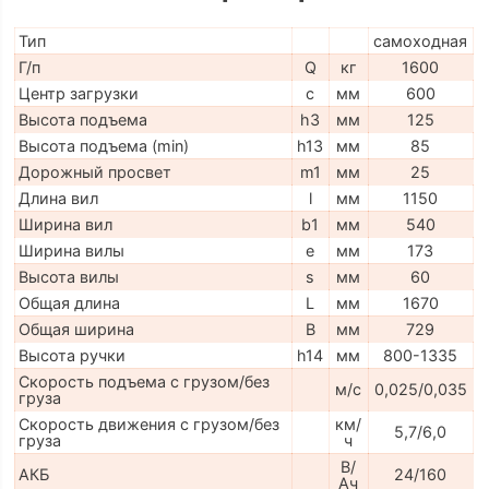
Тип
самоходная
Г/п
Q
кг
1600
Центр загрузки
c
мм
600
Высота подъема
h3
мм
125
Высота подъема (min)
h13
мм
85
Дорожный просвет
m1
мм
25
Длина вил
l
мм
1150
Ширина вил
b1
мм
540
Ширина вилы
e
мм
173
Высота вилы
s
мм
60
Общая длина
L
мм
1670
Общая ширина
B
мм
729
Высота ручки
h14
мм
800-1335
Скорость подъема с грузом/без
м/с
0,025/0,035
груза
Скорость движения с грузом/без
км/
5,7/6,0
груза
ч
В/
АКБ
24/160
Ач