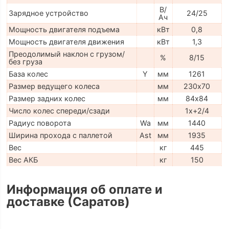
В/
Зарядное устройство
24/25
Ач
Мощность двигателя подъема
кВт
0,8
Мощность двигателя движения
кВт
1,3
Преодолимый наклон с грузом/
%
8/15
без груза
База колес
Y
мм
1261
Размер ведущего колеса
мм
230х70
Размер задних колес
мм
84х84
Число колес спереди/сзади
1x+2/4
Радиус поворота
Wa
мм
1440
Ширина прохода с паллетой
Ast
мм
1935
Вес
кг
445
Вес АКБ
кг
150
Информация об оплате и
доставке (Саратов)