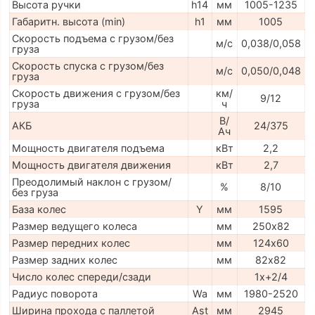
Высота ручки
h14
мм
1005-1235
Габаритн. высота (min)
h1
мм
1005
Скорость подъема с грузом/без
м/с
0,038/0,058
груза
Скорость спуска с грузом/без
м/с
0,050/0,048
груза
Скорость движения с грузом/без
км/
9/12
груза
ч
В/
АКБ
24/375
Ач
Мощность двигателя подъема
кВт
2,2
Мощность двигателя движения
кВт
2,7
Преодолимый наклон с грузом/
%
8/10
без груза
База колес
Y
мм
1595
Размер ведущего колеса
мм
250х82
Размер передних колес
мм
124х60
Размер задних колес
мм
82х82
Число колес спереди/сзади
1x+2/4
Радиус поворота
Wa
мм
1980-2520
Ширина прохода с паллетой
Ast
мм
2945