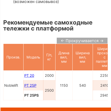
(возможен самовывоз)
Рекомендуемые самоходные
тележки с платформой
← Прокручивается →
Ширин
Длина
Ширина
проход
Г/п,
Произв.
Модель
вил,
вил,
с
кг
мм
мм
паллето
мм
PT 20
2000
2250
Noblelift
PT 25P
1150
540
2410
2500
PT 25PS
2945