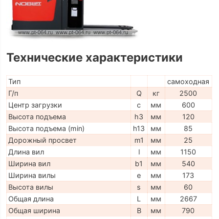
Технические характеристики
Тип
самоходная
Г/п
Q
кг
2500
Центр загрузки
c
мм
600
Высота подъема
h3
мм
120
Высота подъема (min)
h13
мм
85
Дорожный просвет
m1
мм
25
Длина вил
l
мм
1150
Ширина вил
b1
мм
540
Ширина вилы
e
мм
173
Высота вилы
s
мм
60
Общая длина
L
мм
2667
Общая ширина
B
мм
790